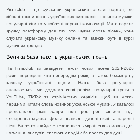
Pisni.club
- це сучасний український онлайн-портал, де
зібрані тексти пісень українських виконавців, новинки музики,
популярні хіти та улюблені народні композиції. Ми створили
зручну платформу для тих, хто шукає слова пісень, хоче
слухати українську музику онлайн та завжди бути в курсі
музичних трендів.
Велика база текстів українських пісень
На Pisni.club ви знайдете тексти нових пісень 2024-2026
років, перевірені хіти попередніх років, а також безсмертну
класику української сцени. Наша база регулярно
оновлюється: ми додаємо свіжі релізи, популярні треки з
YouTube, TikTok та стрімінгових сервісів, щоб ви могли
першими читати слова новинок української музики. У каталозі
представлені різні жанри: поп, рок, реп, хіп-хоп, інді,
електронна музика, фольк, шансон, дитячі пісні та народні
пісні. Ви легко знайдете тексти пісень українською мовою для
навчання, виступів, святкових подій або просто для душі.