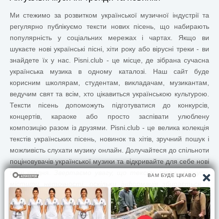
Ми стежимо за розвитком української музичної індустрії та
регулярно публікуємо тексти нових пісень, що набирають
популярність у соціальних мережах і чартах. Якщо ви
шукаєте нові українські пісні, хіти року або вірусні треки - ви
знайдете їх у нас. Pisni.club - це місце, де зібрана сучасна
українська музика в одному каталозі. Наш сайт буде
корисним школярам, студентам, викладачам, музикантам,
ведучим свят та всім, хто цікавиться українською культурою.
Тексти пісень допоможуть підготуватися до конкурсів,
концертів, караоке або просто заспівати улюблену
композицію разом із друзями.
Pisni.club
- це велика колекція
текстів українських пісень, новинок та хітів, зручний пошук і
можливість слухати музику онлайн. Долучайтеся до спільноти
поціновувачів української музики та відкривайте для себе нові
пісні щодня.
Звертаємо увагу, що тексти пісень можуть
містити неточності, оскільки інформація збирається з
відкритих джерел. Якщо ви помітили помилку - повідомте
нам, і ми обов'язково її виправимо.