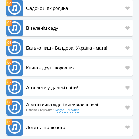
03
Садочок, як родина
04
В зеленім саду
05
Батько наш - Бандера, Україна - мати!
06
Книга - друг і порадник
07
А ти лети у далекі світи!
08
А мати сина жде і виглядає в полі
Слова / Музика:
Богдан Малик
09
Летять пташенята