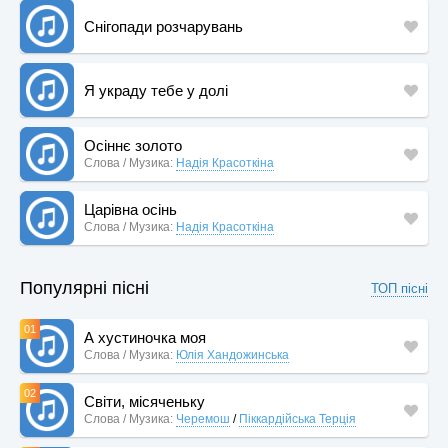
Снігопади розчарувань
Я украду тебе у долі
Осіннє золото
Слова / Музика:
Надія Красоткіна
Царівна осінь
Слова / Музика:
Надія Красоткіна
Популярні пісні
ТОП пісні
01
А хустиночка моя
Слова / Музика:
Юлія Хандожинська
02
Світи, місяченьку
Слова / Музика:
Черемош
/
Піккардійська Терція