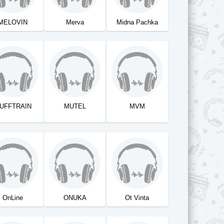
MELOVIN
Merva
Midna Pachka
UFFTRAIN
MUTEL
MVM
OnLine
ONUKA
Ot Vinta