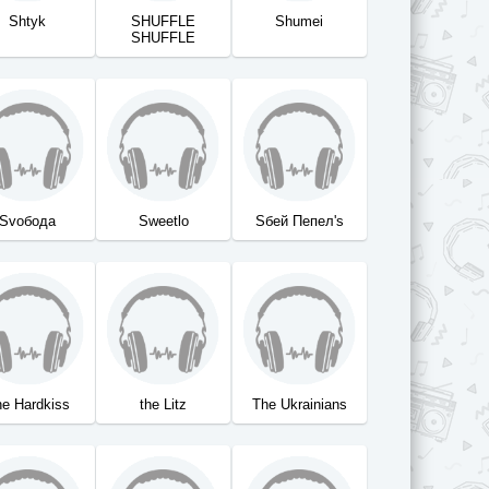
Shtyk
SHUFFLE
Shumei
SHUFFLE
Svобода
Sweetlo
Sбей Пепел's
e Hardkiss
the Litz
The Ukrainians