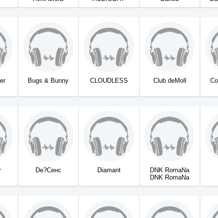
er
Bugs & Bunny
CLOUDLESS
Club deMoll
Co
r
De?Сенс
Diamant
DNK RomaNa
DNK RomaNa