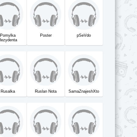
Pomylka
Poster
pSeVdo
Rezydenta
Rusalka
Ruslan Nota
SamaZnajeshXto