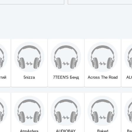
ятий
5nizza
7TEEN'S Бенд
Across The Road
AL
AtmAsfera
AUDIOBAY
Baked
Ba