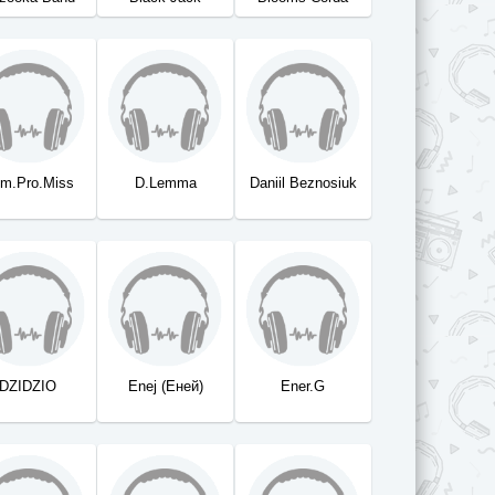
m.Pro.Miss
D.Lemma
Daniil Beznosiuk
DZIDZIO
Enej (Еней)
Ener.G