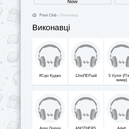
Pisni.Club
» Виконавці
Виконавці
#Cujo Куджо
12поПЕРшій
5 Vymir (П’
вимір)
Anno Domini
ANOTHERS
Arlett