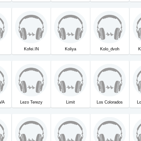
Kofei.IN
Koliya
Kolo_dvoh
K
VA
Lezo Terezy
Limit
Los Colorados
L