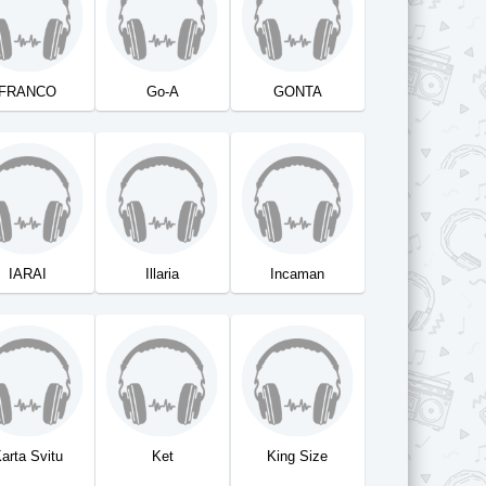
FRANCO
Go-A
GONTA
IARAI
Illaria
Incaman
arta Svitu
Ket
King Size