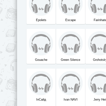
Epolets
Escape
Farinhat
Gouache
Green Silence
Grohotsk
InСайд
Ivan NAVI
Jerry Hei