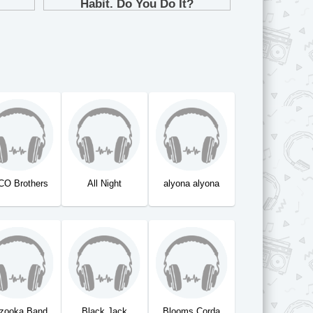
CO Brothers
All Night
alyona alyona
zooka Band
Black Jack
Blooms Corda