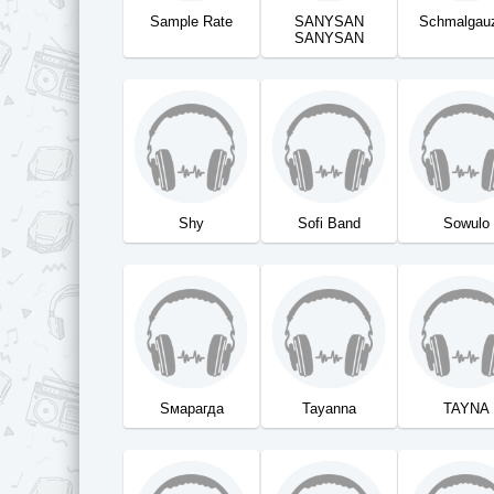
Sample Rate
SANYSAN
Schmalgau
SANYSAN
Shy
Sofi Band
Sowulo
Sмарагда
Tayanna
TAYNA