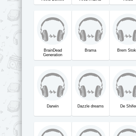
BrainDead
Brama
Brem Stok
Generation
Darwin
Dazzle dreams
De Shife