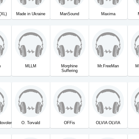
(XL)
Made in Ukraine
ManSound
Maxima
n
MLLM
Morphine
Mr.FreeMan
M
Suffering
ovolennya
O. Torvald
OFFis
OLVIA OLVIA