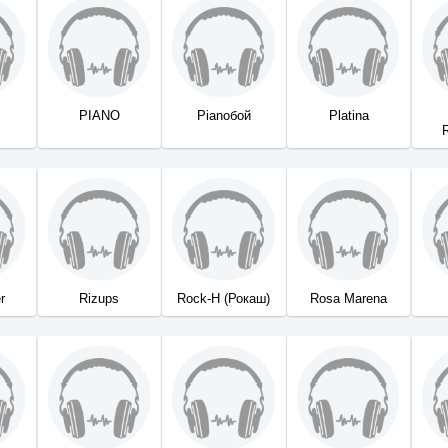
n
PIANO
Pianoбой
Platina
r
Rizups
Rock-H (Рокаш)
Rosa Marena