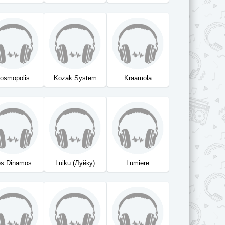
osmopolis
Kozak System
Kraamola
os Dinamos
Luiku (Луйку)
Lumiere