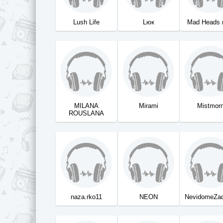
Lush Life
Lюк
Mad Heads 
MILANA
Mirami
Mistmor
ROUSLANA
naza.rko11
NEON
NevidomeZad