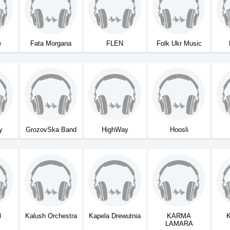
e
Fata Morgana
FLEN
Folk Ukr Music
y
GrozovSka Band
HighWay
Hoosli
l
Kalush Orchestra
Kapela Drewutnia
KARMA
K
LAMARA