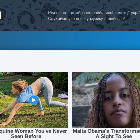
Pisni.club - це зібрання найбільшої колекції укр
Слухаймо українську музику з любов’ю!