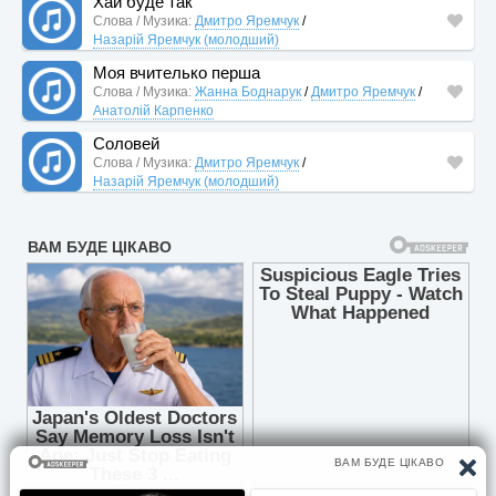
Хай буде так
Слова / Музика:
Дмитро Яремчук
/
Назарій Яремчук (молодший)
Моя вчителько перша
Слова / Музика:
Жанна Боднарук
/
Дмитро Яремчук
/
Анатолій Карпенко
Соловей
Слова / Музика:
Дмитро Яремчук
/
Назарій Яремчук (молодший)