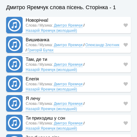
Дмитро Яремчук слова пісень. Сторінка - 1
Новорічна!
Слова / Музика:
Дмитро Яремчук
/
Назарій Яремчук (молодший)
Вишиванка
Слова / Музика:
Дмитро Яремчук
/
Олександр Злотник
/
Григорій Булах
Там, де ти
Слова / Музика:
Дмитро Яремчук
/
Назарій Яремчук (молодший)
Елегія
Слова / Музика:
Дмитро Яремчук
/
Назарій Яремчук (молодший)
Я лечу
Слова / Музика:
Дмитро Яремчук
/
Назарій Яремчук (молодший)
Ти приходиш у сон
Слова / Музика:
Дмитро Яремчук
/
Назарій Яремчук (молодший)