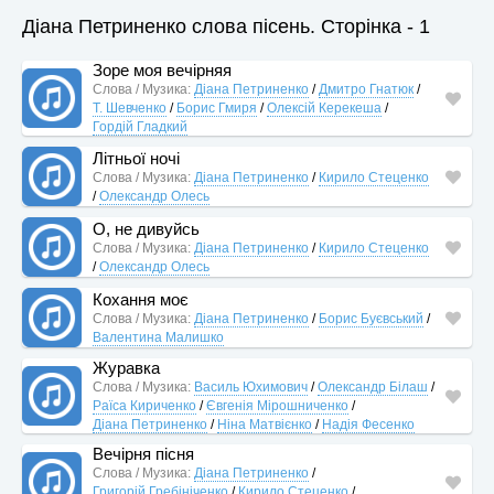
Діана Петриненко слова пісень. Сторінка - 1
Зоре моя вечірняя
Слова / Музика:
Діана Петриненко
/
Дмитро Гнатюк
/
Т. Шевченко
/
Борис Гмиря
/
Олексій Керекеша
/
Гордій Гладкий
Літньої ночі
Слова / Музика:
Діана Петриненко
/
Кирило Стеценко
/
Олександр Олесь
О, не дивуйсь
Слова / Музика:
Діана Петриненко
/
Кирило Стеценко
/
Олександр Олесь
Кохання моє
Слова / Музика:
Діана Петриненко
/
Борис Буєвський
/
Валентина Малишко
Журавка
Слова / Музика:
Василь Юхимович
/
Олександр Білаш
/
Раїса Кириченко
/
Євгенія Мірошниченко
/
Діана Петриненко
/
Ніна Матвієнко
/
Надія Фесенко
Вечірня пісня
Слова / Музика:
Діана Петриненко
/
Григорій Гребініченко
/
Кирило Стеценко
/