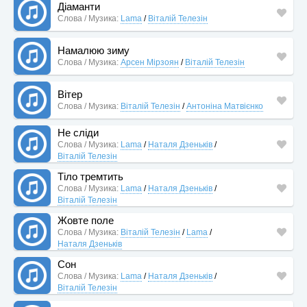
Діаманти
Слова / Музика:
Lama
/
Віталій Телезін
Намалюю зиму
Слова / Музика:
Арсен Мірзоян
/
Віталій Телезін
Вітер
Слова / Музика:
Віталій Телезін
/
Антоніна Матвієнко
Не сліди
Слова / Музика:
Lama
/
Наталя Дзеньків
/
Віталій Телезін
Тіло тремтить
Слова / Музика:
Lama
/
Наталя Дзеньків
/
Віталій Телезін
Жовте поле
Слова / Музика:
Віталій Телезін
/
Lama
/
Наталя Дзеньків
Сон
Слова / Музика:
Lama
/
Наталя Дзеньків
/
Віталій Телезін