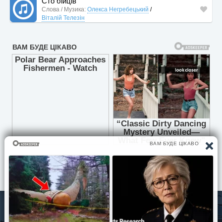
Сто бійців
Слова / Музика:
Олекса Негребецький
/
Віталій Телезін
© Pisni.Club 2020 - 2026 З будь-яких питань звертайтесь на