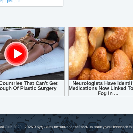
ир Григорак
sni.Club 2020 - 2026 З будь-яких питань звертайтесь на пошту
your.feedback.t