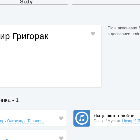
Пісні виконавця 
ир Григорак
відеозаписи, клі
нка - 1
Якщо пішла любов
ляр
/
Олександр Таранець
Слова / Музика:
Назарій 