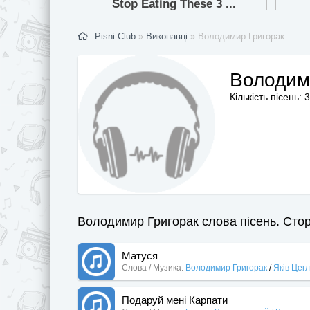
Pisni.Club
»
Виконавці
» Володимир Григорак
Володим
Кількість пісень: 3
Володимир Григорак слова пісень. Сторі
Матуся
Слова / Музика:
Володимир Григорак
/
Яків Цег
Подаруй мені Карпати