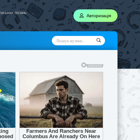
аїнських пісень
Авторизація