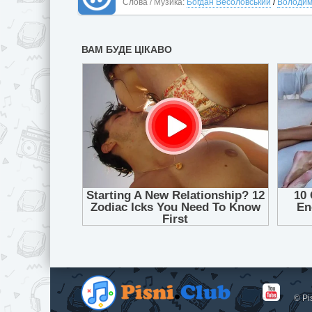
Слова / Музика:
Богдан Весоловський
/
Володим
© Pi