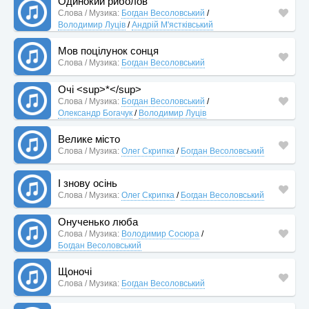
Одинокий риболов
Слова / Музика:
Богдан Весоловський
/
Володимир Луців
/
Андрій М'ястківський
Мов поцілунок сонця
Слова / Музика:
Богдан Весоловський
Очі <sup>*</sup>
Слова / Музика:
Богдан Весоловський
/
Олександр Богачук
/
Володимир Луців
Велике місто
Слова / Музика:
Олег Скрипка
/
Богдан Весоловський
І знову осінь
Слова / Музика:
Олег Скрипка
/
Богдан Весоловський
Онученько люба
Слова / Музика:
Володимир Сосюра
/
Богдан Весоловський
Щоночі
Слова / Музика:
Богдан Весоловський