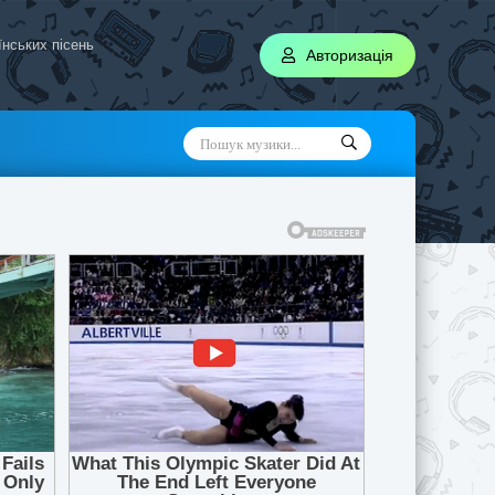
аїнських пісень
Авторизація