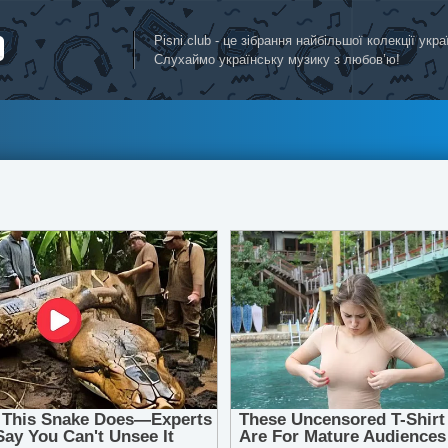
Pisni.club - це зібрання найбільшої колекції укр
Слухаймо українську музику з любов’ю!