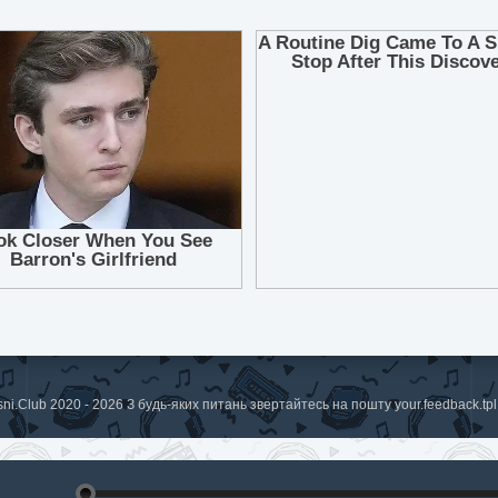
sni.Club 2020 - 2026 З будь-яких питань звертайтесь на пошту
your.feedback.t