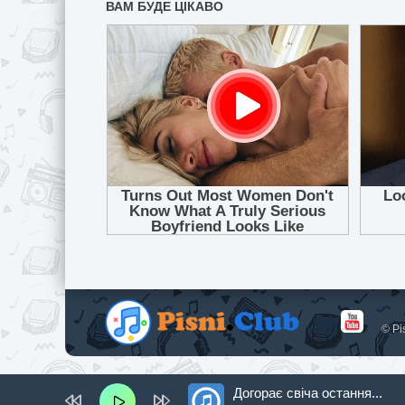
© Pi
Догорає свіча остання...