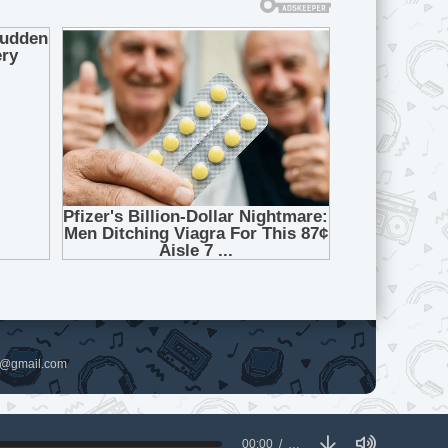
pl@gmail.com
00:00
…