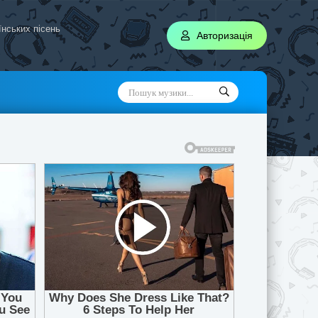
аїнських пісень
Авторизація