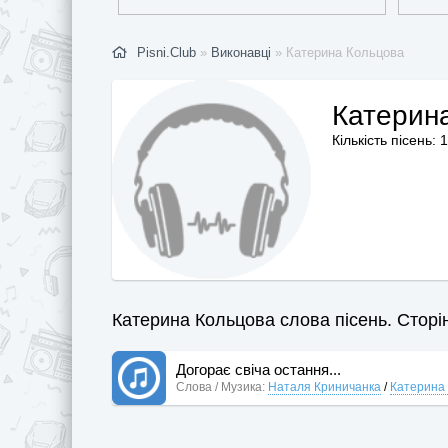
Pisni.Club
»
Виконавці
» Катерина Кольцова
Катерин
Кількість пісень: 1
Катерина Кольцова слова пісень. Сторін
Догорає свіча остання...
Слова / Музика:
Наталя Криничанка
/
Катерина