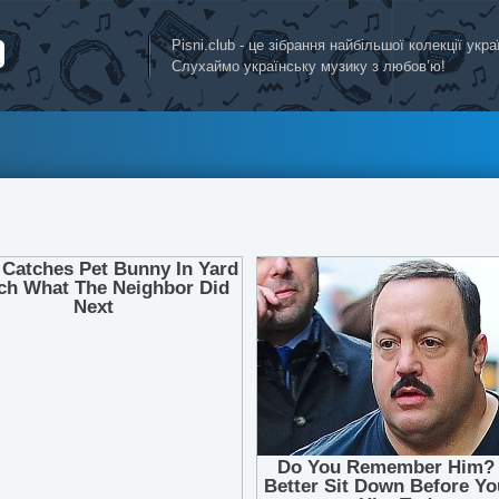
Pisni.club - це зібрання найбільшої колекції укр
Слухаймо українську музику з любов’ю!