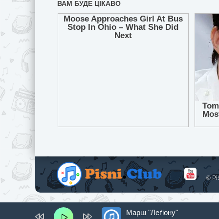
© Pi
Марш "Леґіону"