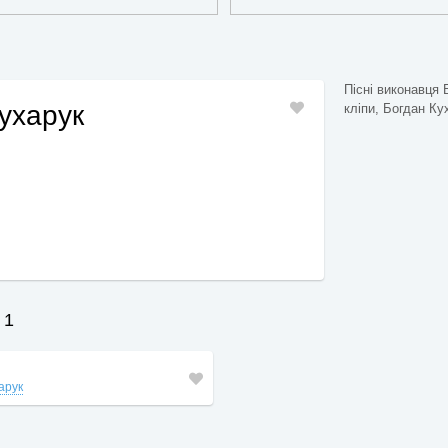
Пісні виконавця 
ухарук
кліпи, Богдан Кух
 1
арук