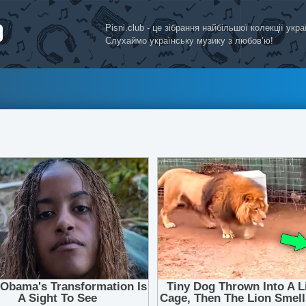
Pisni.club - це зібрання найбільшої колекції укр
Слухаймо українську музику з любов’ю!