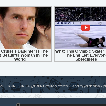
sni.Club 2020 - 2026 З будь-яких питань звертайтесь на пошту
your.feedback.t