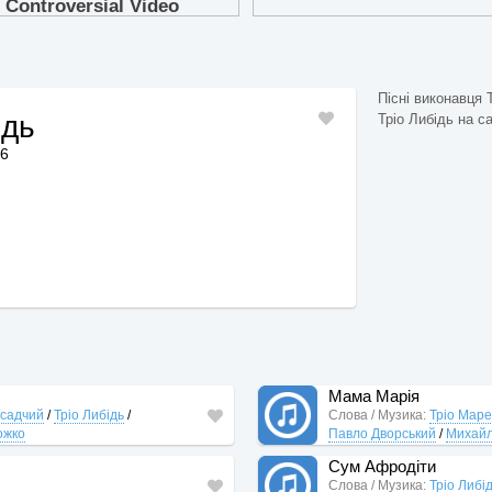
Пісні виконавця 
ідь
Тріо Либідь на са
16
Мама Марія
садчий
/
Тріо Либідь
/
Слова / Музика:
Тріо Маре
ожко
Павло Дворський
/
Михайл
Сум Афродіти
Слова / Музика:
Тріо Либі