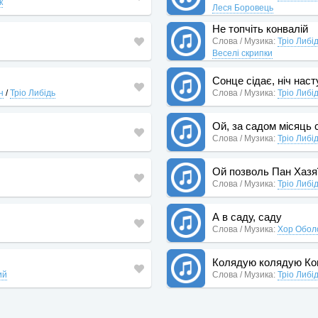
к
Леся Боровець
Не топчіть конвалій
Слова / Музика:
Тріо Либі
Веселі скрипки
Сонце сідає, ніч нас
н
/
Тріо Либідь
Слова / Музика:
Тріо Либі
Ой, за садом місяць 
Слова / Музика:
Тріо Либі
Ой позволь Пан Хазя
Слова / Музика:
Тріо Либі
А в саду, саду
Слова / Музика:
Хор Обол
Колядую колядую Ко
ий
Слова / Музика:
Тріо Либі