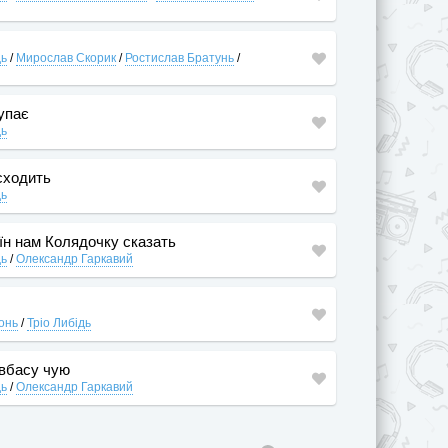
дь
/
Мирослав Скорик
/
Ростислав Братунь
/
тупає
дь
сходить
дь
їн нам Колядочку сказать
дь
/
Олександр Гаркавий
онь
/
Тріо Либідь
вбасу чую
дь
/
Олександр Гаркавий