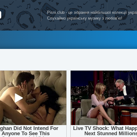
Pisni.club - це зібрання найбільшої колекції укр
Слухаймо українську музику з любов’ю!