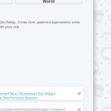
Тріо Либідь. Слова пісні, дивитися відеозаписи, кліпи,
йті pisni.club
ничів
/
Тарас Петриненко
/
Тріо Либідь
/
о Ткач
/
Антоніна Маренич
дь
/
Богдан-Юрій Янівський
/
Богдан Стельмах
/