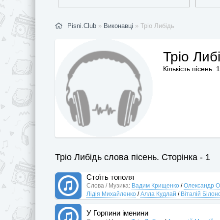
Pisni.Club
»
Виконавці
» Тріо Либідь
Тріо Либ
Кількість пісень: 
Тріо Либідь слова пісень. Сторінка - 1
Стоїть тополя
Слова / Музика:
Вадим Крищенко
/
Олександр О
Лідія Михайленко
/
Алла Кудлай
/
Віталій Білон
У Горпини іменини