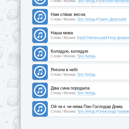
Слова / Музика:
Тріо Либідь
/
Анатолій Матвійчу
Нам співає весна
Слова / Музика:
Тріо Либідь
/
Павло Дворський
Наша мова
Слова / Музика:
Юрій Рибчинський
/
Ігор Демарі
Колядую, колядую
Слова / Музика:
Тріо Либідь
Янголи в небі
Слова / Музика:
Тріо Либідь
Діва сина породила
Слова / Музика:
Тріо Либідь
Ой чи є чи нема Пан Господар Дома
Слова / Музика:
Тріо Либідь
/
Олександр Гаркав