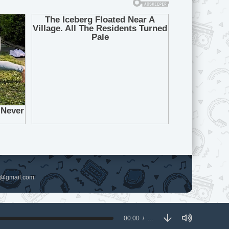
pl@gmail.com
00:00
…