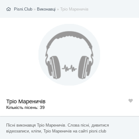
Pisni.Club
»
Виконавці
» Тріо Мареничів
Тріо Мареничів
Кількість пісень: 39
Пісні виконавця Тріо Мареничів. Слова пісні, дивитися
відеозаписи, кліпи, Тріо Мареничів на сайті pisni.club