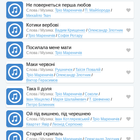
Не повернеться перша любов
Слова / Музика:
Тріо Мареничів
/
П. Майборода
/
Михайло Ткач
Котики вербові
Слова / Музика:
Вадим Крищенко
/
Олександр Злотник
/
Тріо Мареничів
/
Софія Ротару
Посилала мене мати
Слова / Музика:
Тріо Мареничів
Маки червонi
Слова / Музика:
Рушничок
/
Таїсія Повалій
/
Тріо Мареничів
/
Олександр Злотник
/
Віктор Герасимов
Така її доля
Слова / Музика:
Тріо Мареничів
/
Соколи
/
Іван Мацялко
/
Марія Шалайкевич
/
Т. Шевченко
/
Петро Білинник
Ой під вишнею, під черешнею
Слова / Музика:
Іван Котляревський
/
Тріо Мареничів
/
Квартет Явір
/
Леонід Сергієнко
Старий скрипаль
Слова / Музика:
Тріо Мареничів
/
Олександр Злотник
/