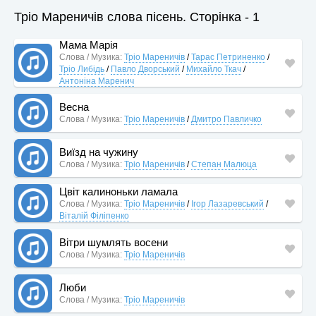
Тріо Мареничів слова пісень. Сторінка - 1
Мама Марія
Слова / Музика:
Тріо Мареничів
/
Тарас Петриненко
/
Тріо Либідь
/
Павло Дворський
/
Михайло Ткач
/
Антоніна Маренич
Весна
Слова / Музика:
Тріо Мареничів
/
Дмитро Павличко
Виїзд на чужину
Слова / Музика:
Тріо Мареничів
/
Степан Малюца
Цвіт калиноньки ламала
Слова / Музика:
Тріо Мареничів
/
Ігор Лазаревський
/
Віталій Філіпенко
Вітри шумлять восени
Слова / Музика:
Тріо Мареничів
Люби
Слова / Музика:
Тріо Мареничів