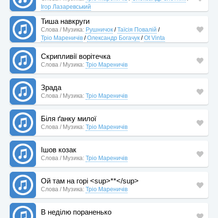
Ігор Лазаревський
Тиша навкруги
Слова / Музика:
Рушничок
/
Таїсія Повалій
/
Тріо Мареничів
/
Олександр Богачук
/
Ot Vinta
Скрипливії ворітечка
Слова / Музика:
Тріо Мареничів
Зрада
Слова / Музика:
Тріо Мареничів
Біля ґанку милої
Слова / Музика:
Тріо Мареничів
Ішов козак
Слова / Музика:
Тріо Мареничів
Ой там на горі <sup>**</sup>
Слова / Музика:
Тріо Мареничів
В неділю пораненько