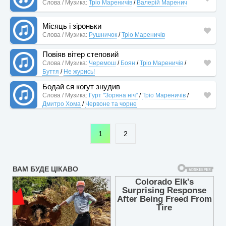
Слова / Музика:
Тріо Мареничів
/
Валерій Маренич
Місяць і зіроньки
Слова / Музика:
Рушничок
/
Тріо Мареничів
Повіяв вітер степовий
Слова / Музика:
Черемош
/
Боян
/
Тріо Мареничів
/
Буття
/
Не журись!
Бодай ся когут знудив
Слова / Музика:
Гурт "Зоряна ніч"
/
Тріо Мареничів
/
Дмитро Хома
/
Червоне та чорне
1
2