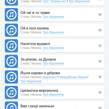
Слова / Музика:
Гурт "Зоряна ніч"
/
Тріо Мареничів
Ой чиї ж то трави
Слова / Музика:
Тріо Мареничів
Ой в полі калина
Слова / Музика:
Тріо Мареничів
Налетіли журавлі
Слова / Музика:
Тріо Мареничів
За річкою, за Дунаєм
Слова / Музика:
Тріо Мареничів
Йшли корови із діброви
Слова / Музика:
Журборіз
/
Піккардійська Терція
/
Тріо Мареничів
Циганочка-морганочка
Слова / Музика:
Тріо Мареничів
Вже сонце низенько