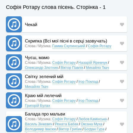
Софія Ротару слова пісень. Сторінка - 1
Чекай
Скрипка (Всі мої пісні в серці зазвучать)
Слова / Музика:
Гамма Скупинський
/
Софія Ротару
Чуєш, мамо
Слова / Музика:
Софія Ротару
/
Назарій Яремчук
/
Олександр Злотник
/
Віктор Павлік
/
Михайло Ткач
Світку зелений мій
Слова / Музика:
Софія Ротару
/
Ігор Поклад
/
Михайло Ткач
Краю мій лелечий
Слова / Музика:
Софія Ротару
/
Ігор Поклад
/
Григорій Булах
Балада про мальви
Слова / Музика:
Софія Ротару
/
Любов Камінська
/
Василь Зінкевич
/
Рената Бабак
/
Оксана Муха
/
Володимир Івасюк
/
Віктор Грибик
/
Богдан Гура
/