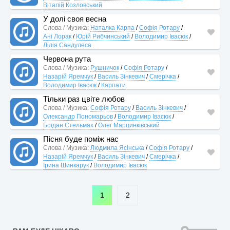
Віталій Козловський
У долі своя весна
Слова / Музика:
Наталка Карпа
/
Софія Ротару
/
Ані Лорак
/
Юрій Рибчинський
/
Володимир Івасюк
/
Лілія Сандулеса
Червона рута
Слова / Музика:
Рушничок
/
Софія Ротару
/
Назарій Яремчук
/
Василь Зінкевич
/
Смерічка
/
Володимир Івасюк
/
Карпати
Тільки раз цвіте любов
Слова / Музика:
Софія Ротару
/
Василь Зінкевич
/
Олександр Пономарьов
/
Володимир Івасюк
/
Богдан Стельмах
/
Олег Марцинківський
Пісня буде поміж нас
Слова / Музика:
Людмила Ясінська
/
Софія Ротару
/
Назарій Яремчук
/
Василь Зінкевич
/
Смерічка
/
Ірина Шинкарук
/
Володимир Івасюк
1
2