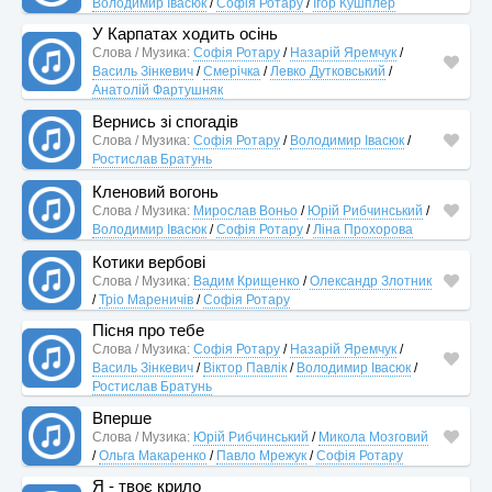
Володимир Івасюк
/
Софія Ротару
/
Ігор Кушплер
У Карпатах ходить осінь
Слова / Музика:
Софія Ротару
/
Назарій Яремчук
/
Василь Зінкевич
/
Смерічка
/
Левко Дутковський
/
Анатолій Фартушняк
Вернись зі спогадів
Слова / Музика:
Софія Ротару
/
Володимир Івасюк
/
Ростислав Братунь
Кленовий вогонь
Слова / Музика:
Мирослав Воньо
/
Юрій Рибчинський
/
Володимир Івасюк
/
Софія Ротару
/
Ліна Прохорова
Котики вербові
Слова / Музика:
Вадим Крищенко
/
Олександр Злотник
/
Тріо Мареничів
/
Софія Ротару
Пісня про тебе
Слова / Музика:
Софія Ротару
/
Назарій Яремчук
/
Василь Зінкевич
/
Віктор Павлік
/
Володимир Івасюк
/
Ростислав Братунь
Вперше
Слова / Музика:
Юрій Рибчинський
/
Микола Мозговий
/
Ольга Макаренко
/
Павло Мрежук
/
Софія Ротару
Я - твоє крило