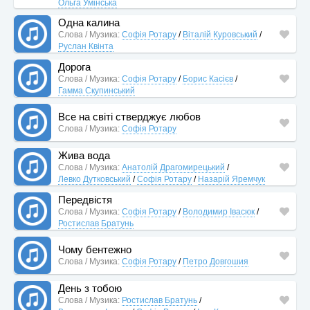
Ольга Умінська
Одна калина
Слова / Музика:
Софія Ротару
/
Віталій Куровський
/
Руслан Квінта
Дорога
Слова / Музика:
Софія Ротару
/
Борис Касієв
/
Гамма Скупинський
Все на світі стверджує любов
Слова / Музика:
Софія Ротару
Жива вода
Слова / Музика:
Анатолій Драгомирецький
/
Левко Дутковський
/
Софія Ротару
/
Назарій Яремчук
Передвістя
Слова / Музика:
Софія Ротару
/
Володимир Івасюк
/
Ростислав Братунь
Чому бентежно
Слова / Музика:
Софія Ротару
/
Петро Довгошия
День з тобою
Слова / Музика:
Ростислав Братунь
/