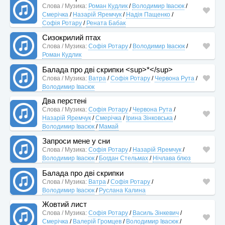
Слова / Музика:
Роман Кудлик
/
Володимир Івасюк
/
Смерічка
/
Назарій Яремчук
/
Надія Пащенко
/
Софія Ротару
/
Рената Бабак
Сизокрилий птах
Слова / Музика:
Софія Ротару
/
Володимир Івасюк
/
Роман Кудлик
Балада про дві скрипки <sup>*</sup>
Слова / Музика:
Ватра
/
Софія Ротару
/
Червона Рута
/
Володимир Івасюк
Два перстені
Слова / Музика:
Софія Ротару
/
Червона Рута
/
Назарій Яремчук
/
Смерічка
/
Ірина Зінковська
/
Володимир Івасюк
/
Мамай
Запроси мене у сни
Слова / Музика:
Софія Ротару
/
Назарій Яремчук
/
Володимир Івасюк
/
Богдан Стельмах
/
Нічлава блюз
Балада про дві скрипки
Слова / Музика:
Ватра
/
Софія Ротару
/
Володимир Івасюк
/
Руслана Калина
Жовтий лист
Слова / Музика:
Софія Ротару
/
Василь Зінкевич
/
Смерічка
/
Валерій Громцев
/
Володимир Івасюк
/