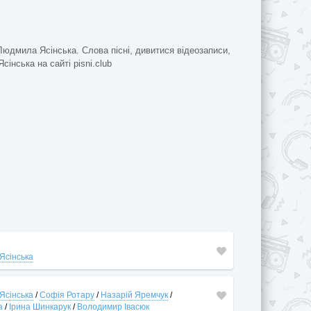
Людмила Ясінська. Слова пісні, дивитися відеозаписи,
сінська на сайті pisni.club
Ясінська
Ясінська
/
Софія Ротару
/
Назарій Яремчук
/
а
/
Ірина Шинкарук
/
Володимир Івасюк