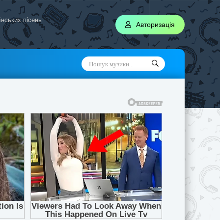
аїнських пісень
Авторизація