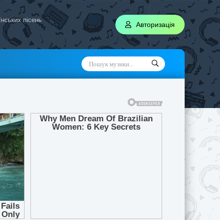
аїнських пісень
Авторизація