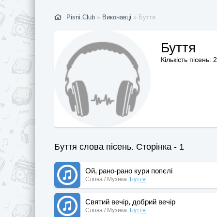
Pisni.Club
»
Виконавці
» Буття
Буття
Кількість пісень: 
Буття слова пісень. Сторінка - 1
Ой, рано-рано кури попєлі
Слова / Музика:
Буття
Святий вечір, добрий вечір
Слова / Музика:
Буття