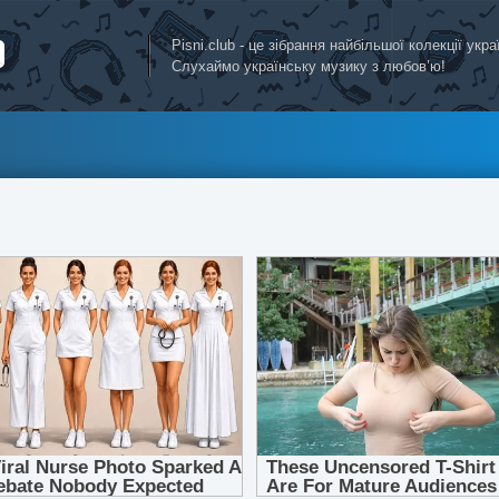
Pisni.club - це зібрання найбільшої колекції укр
Слухаймо українську музику з любов’ю!