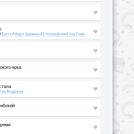
і
/
Буття
/
Марія Бурмака
/
Етнографічний хор Гомін
бокого ярка
 стала
тап Кіндрачук
либокий
орями