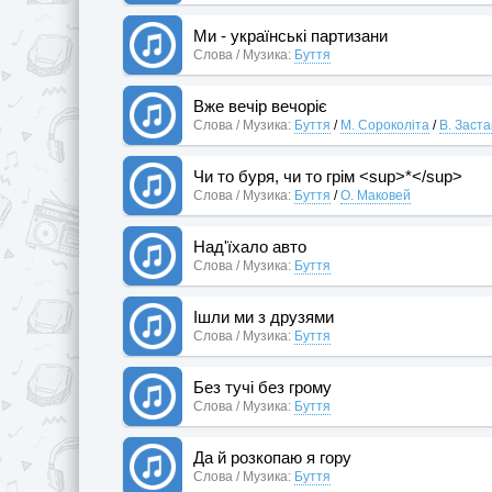
Ми - українські партизани
Слова / Музика:
Буття
Вже вечір вечоріє
Слова / Музика:
Буття
/
М. Сороколіта
/
В. Заст
Чи то буря, чи то грім <sup>*</sup>
Слова / Музика:
Буття
/
О. Маковей
Над'їхало авто
Слова / Музика:
Буття
Ішли ми з друзями
Слова / Музика:
Буття
Без тучі без грому
Слова / Музика:
Буття
Да й розкопаю я гору
Слова / Музика:
Буття