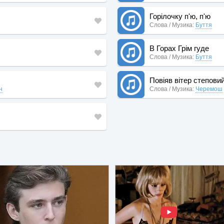
Горілочку п'ю, п'ю
Слова / Музика:
Буття
В Горах Грім гуде
Слова / Музика:
Буття
Повіяв вітер степови
н
Слова / Музика:
Черемош