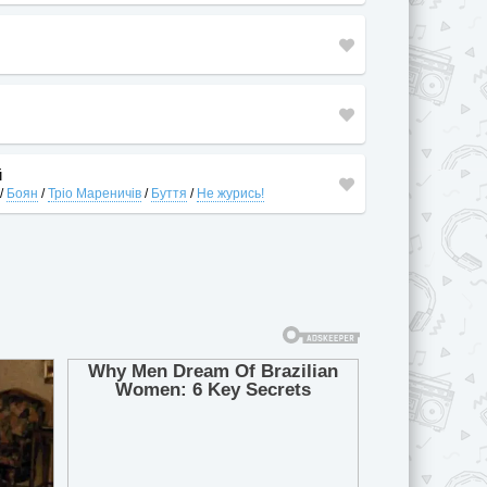
й
/
Боян
/
Тріо Мареничів
/
Буття
/
Не журись!