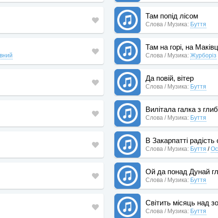
Там попід лісом
Слова / Музика:
Буття
Там на горі, на Маківц
авний
Слова / Музика:
Журборіз
Да повій, вітер
Слова / Музика:
Буття
Вилітала галка з гли
Слова / Музика:
Буття
В Закарпатті радість
Слова / Музика:
Буття
/
Ос
Ой да понад Дунай г
Слова / Музика:
Буття
Світить місяць над з
Слова / Музика:
Буття