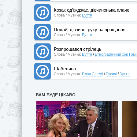
Козак од’їжджає, дівчинонька плаче
Слова / Музика:
Буття
Подай, дівчино, руку на прощання
Слова / Музика:
Буття
Розпрощався стрілець
Слова / Музика:
Буття
/
Етнографічний хор Гомі
Шабелина
Слова / Музика:
Плач Єремії
/
Русичі
/
Буття