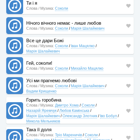
Ти і я
Слова / Музика:
Соколи
Нічого вічного немає - лише любов
Слова / Музика:
Соколи
/
Марія Шалайкевич
Все це дари Божі
Слова / Музика:
Соколи
/
Іван Мацялко
/
Марія Шалайкевич
Гей, соколи!
Слова / Музика:
Соколи
/
Михайло Мацялко
Усі ми прагнемо любові
Слова / Музика:
Соколи
/
Марія Шалайкевич
/
Вадим Крищенко
Горить горобина
Слова / Музика:
Дмитро Хома
/
Соколи
/
Назарій Яремчук
/
Любов Камінська
/
Марія Шалайкевич
/
Олександр Злотник
/
Іво Бобул
/
Микола Мельников
Така її доля
Слова / Музика:
Тріо Мареничів
/
Соколи
/