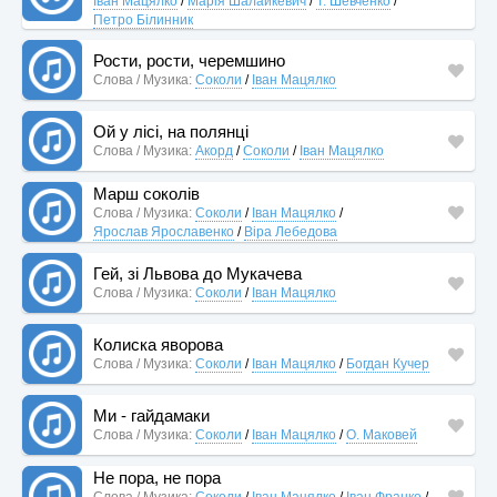
Іван Мацялко
/
Марія Шалайкевич
/
Т. Шевченко
/
Петро Білинник
Рости, рости, черемшино
Слова / Музика:
Соколи
/
Іван Мацялко
Ой у лісі, на полянці
Слова / Музика:
Акорд
/
Соколи
/
Іван Мацялко
Марш соколів
Слова / Музика:
Соколи
/
Іван Мацялко
/
Ярослав Ярославенко
/
Віра Лебедова
Гей, зі Львова до Мукачева
Слова / Музика:
Соколи
/
Іван Мацялко
Колиска яворова
Слова / Музика:
Соколи
/
Іван Мацялко
/
Богдан Кучер
Ми - гайдамаки
Слова / Музика:
Соколи
/
Іван Мацялко
/
О. Маковей
Не пора, не пора
Слова / Музика:
Соколи
/
Іван Мацялко
/
Іван Франко
/