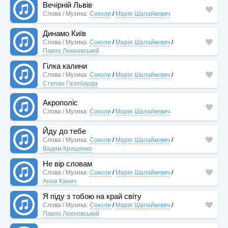
Вечірній Львів
Слова / Музика:
Соколи
/
Марія Шалайкевич
Динамо Київ
Слова / Музика:
Соколи
/
Марія Шалайкевич
/
Павло Лехновський
Гілка калини
Слова / Музика:
Соколи
/
Марія Шалайкевич
/
Степан Галябарда
Акрополіс
Слова / Музика:
Соколи
/
Марія Шалайкевич
Йду до тебе
Слова / Музика:
Соколи
/
Марія Шалайкевич
/
Вадим Крищенко
Не вір словам
Слова / Музика:
Соколи
/
Марія Шалайкевич
/
Анна Канич
Я піду з тобою на край світу
Слова / Музика:
Соколи
/
Марія Шалайкевич
/
Павло Лехновський