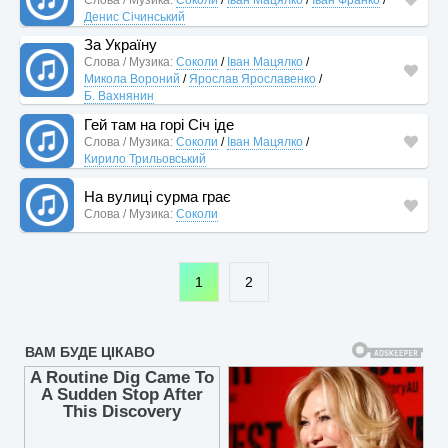
Денис Січинський
За Україну
Слова / Музика:
Соколи
/
Іван Мацялко
/
Микола Вороний
/
Ярослав Ярославенко
/
Б. Вахнянин
Гей там на горі Січ іде
Слова / Музика:
Соколи
/
Іван Мацялко
/
Кирило Трильовський
На вулиці сурма грає
Слова / Музика:
Соколи
1
2