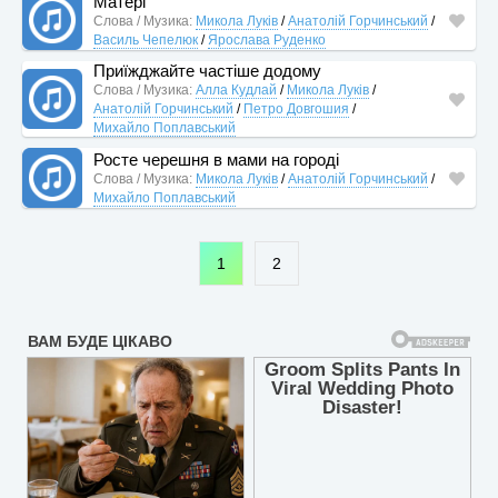
Матері
Слова / Музика:
Микола Луків
/
Анатолій Горчинський
/
Василь Чепелюк
/
Ярослава Руденко
Приїжджайте частіше додому
Слова / Музика:
Алла Кудлай
/
Микола Луків
/
Анатолій Горчинський
/
Петро Довгошия
/
Михайло Поплавський
Росте черешня в мами на городі
Слова / Музика:
Микола Луків
/
Анатолій Горчинський
/
Михайло Поплавський
1
2