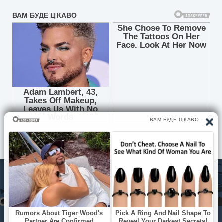
© Pisni.Club 2020 - 2026 З будь-яких питань звертайтесь на
пошту
your.feedback.tpl@gmail.com
Зимовий вальс