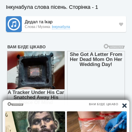
Інкунабула слова пісень. Сторінка - 1
Дедал та Ікар
Слова / Музика:
Інкунабула