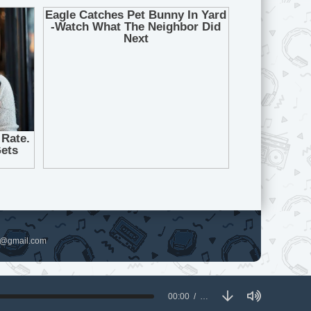
pl@gmail.com
00:00
…