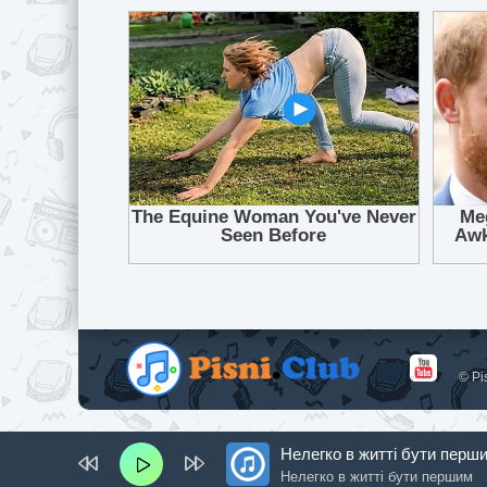
© Pi
Нелегко в житті бути перш
Нелегко в житті бути першим