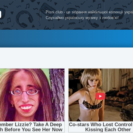
Pisni.club - це зібрання найбільшої колекції укр
Слухаймо українську музику з любов’ю!