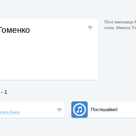
Пісні виконавця 
Томенко
кліпи, Микола Том
- 1
Поспішаймо!
асиль Бокоч