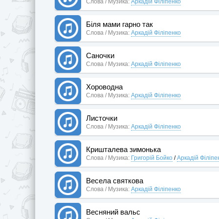
Слова / Музика:
Аркадій Філіпенко
Біля мами гарно так
Слова / Музика:
Аркадій Філіпенко
Саночки
Слова / Музика:
Аркадій Філіпенко
Хороводна
Слова / Музика:
Аркадій Філіпенко
Листочки
Слова / Музика:
Аркадій Філіпенко
Кришталева зимонька
Слова / Музика:
Григорій Бойко
/
Аркадій Філіпе
Весела святкова
Слова / Музика:
Аркадій Філіпенко
Весняний вальс