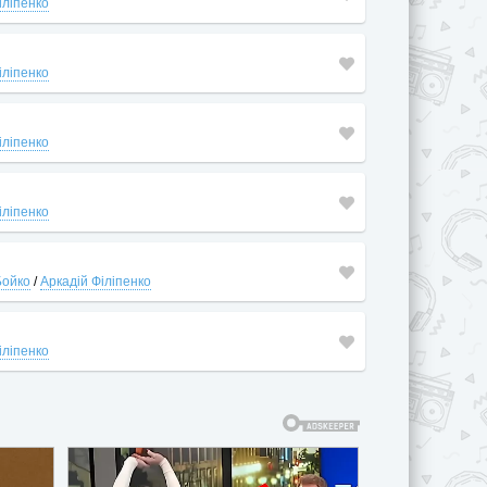
іліпенко
іліпенко
іліпенко
іліпенко
Бойко
/
Аркадій Філіпенко
іліпенко