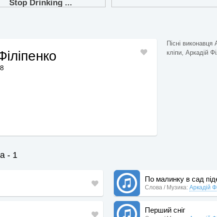
Пісні виконавця 
Філіпенко
кліпи, Аркадій Фі
28
а - 1
По малинку в сад пі
Слова / Музика:
Аркадій Ф
Перший сніг