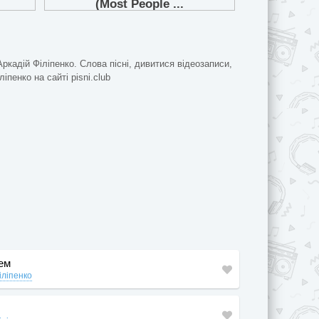
Аркадій Філіпенко. Слова пісні, дивитися відеозаписи,
ліпенко на сайті pisni.club
дем
іліпенко