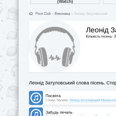
Pisni.Club
»
Виконавці
» Леонід Затуловський
Леонід З
Кількість пісень: 3
Леонід Затуловський слова пісень. Стор
Посвята
Слова / Музика:
Леонід Затуловський
/
Валентин
Забудь печаль