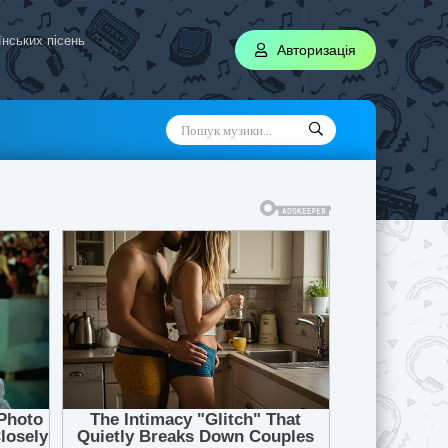
аїнських пісень
Авторизація