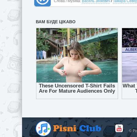
Слова / Музика:
Василь Зінкевич
/
Тамара Севе
© Pi