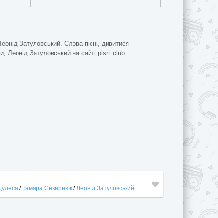
Леонід Затуловський. Слова пісні, дивитися
и, Леонід Затуловський на сайті pisni.club
дулеса
/
Тамара Севернюк
/
Леонід Затуловський