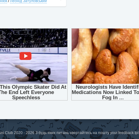
рнюк
/
Леонід Затуловський
sni.Club 2020 - 2026 З будь-яких питань звертайтесь на пошту
your.feedback.t