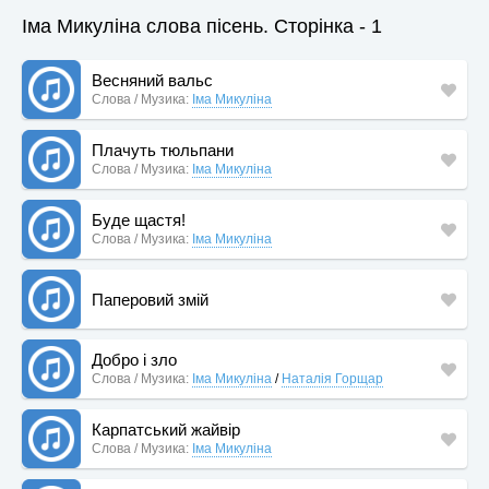
Іма Микуліна слова пісень. Сторінка - 1
Весняний вальс
Слова / Музика:
Іма Микуліна
Плачуть тюльпани
Слова / Музика:
Іма Микуліна
Буде щастя!
Слова / Музика:
Іма Микуліна
Паперовий змій
Добро і зло
Слова / Музика:
Іма Микуліна
/
Наталія Горщар
Карпатський жайвір
Слова / Музика:
Іма Микуліна