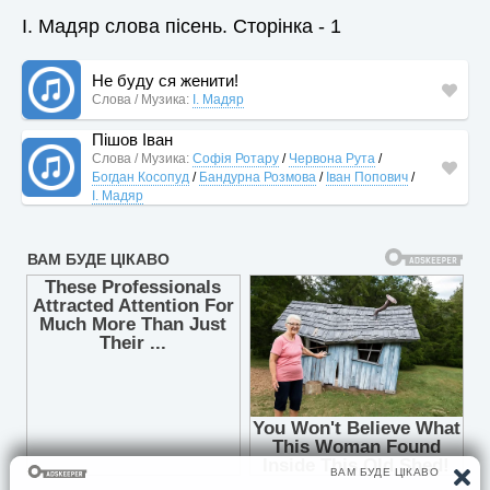
І. Мадяр слова пісень. Сторінка - 1
Не буду ся женити!
Слова / Музика:
І. Мадяр
Пішов Іван
Слова / Музика:
Софія Ротару
/
Червона Рута
/
Богдан Косопуд
/
Бандурна Розмова
/
Іван Попович
/
І. Мадяр