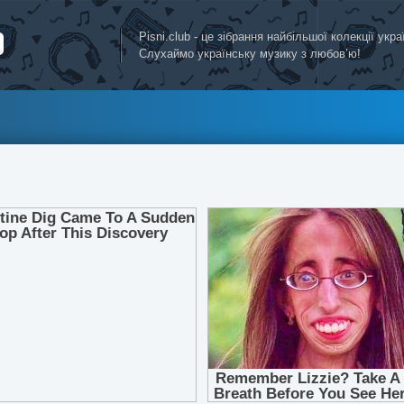
Pisni.club - це зібрання найбільшої колекції укр
Слухаймо українську музику з любов’ю!