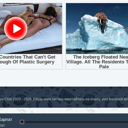
sni.Club 2020 - 2026 З будь-яких питань звертайтесь на пошту
your.feedback.t
Карпат
пат