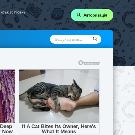
аїнських пісень
Авторизація