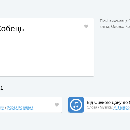
Пісні виконавця 
Кобець
кліпи, Олекса Коб
 1
Від Синього Дону до
кий
/
Хорея Козацька
Слова / Музика:
М. Гайво