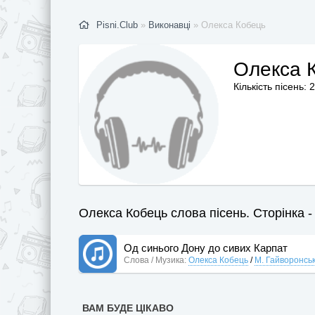
Pisni.Club
»
Виконавці
» Олекса Кобець
Олекса 
Кількість пісень: 2
Олекса Кобець слова пісень. Сторінка -
Од синього Дону до сивих Карпат
Слова / Музика:
Олекса Кобець
/
М. Гайворонсь