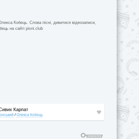
Олекса Кобець. Слова пісні, дивитися відеозаписи,
ець на сайті pisni.club
 Сивиx Карпат
ронський
/
Олекса Кобець