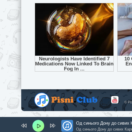
© Pi
Од синього Дону до сивих 
Од синього Дону до сивих Кар