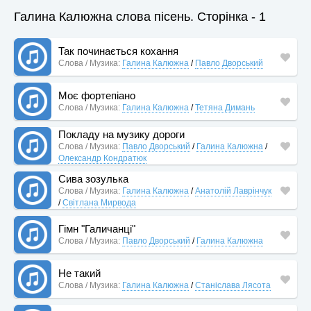
Галина Калюжна слова пісень. Сторінка - 1
Так починається кохання
Слова / Музика:
Галина Калюжна
/
Павло Дворський
Моє фортепіано
Слова / Музика:
Галина Калюжна
/
Тетяна Димань
Покладу на музику дороги
Слова / Музика:
Павло Дворський
/
Галина Калюжна
/
Олександр Кондратюк
Сива зозулька
Слова / Музика:
Галина Калюжна
/
Анатолій Лаврінчук
/
Світлана Мирвода
Гімн "Галичанці"
Слова / Музика:
Павло Дворський
/
Галина Калюжна
Не такий
Слова / Музика:
Галина Калюжна
/
Станіслава Лясота