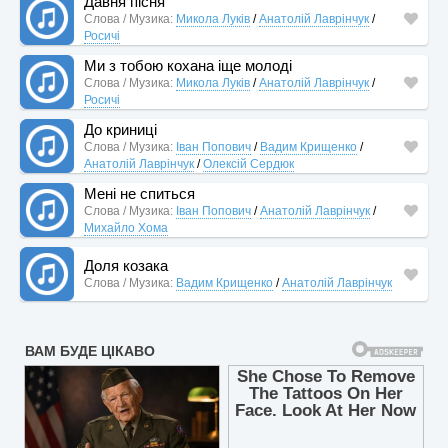
Давня пісня
Слова / Музика:
Микола Луків
/
Анатолій Лаврінчук
/
Росичі
Ми з тобою кохана іще молоді
Слова / Музика:
Микола Луків
/
Анатолій Лаврінчук
/
Росичі
До криниці
Слова / Музика:
Іван Попович
/
Вадим Крищенко
/
Анатолій Лаврінчук
/
Олексій Сердюк
Мені не спиться
Слова / Музика:
Іван Попович
/
Анатолій Лаврінчук
/
Михайло Хома
Доля козака
Слова / Музика:
Вадим Крищенко
/
Анатолій Лаврінчук