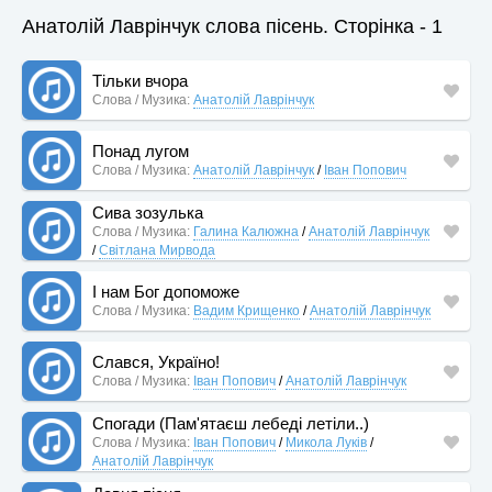
Анатолій Лаврінчук слова пісень. Сторінка - 1
Тільки вчора
Слова / Музика:
Анатолій Лаврінчук
Понад лугом
Слова / Музика:
Анатолій Лаврінчук
/
Іван Попович
Сива зозулька
Слова / Музика:
Галина Калюжна
/
Анатолій Лаврінчук
/
Світлана Мирвода
І нам Бог допоможе
Слова / Музика:
Вадим Крищенко
/
Анатолій Лаврінчук
Слався, Україно!
Слова / Музика:
Іван Попович
/
Анатолій Лаврінчук
Спогади (Пам'ятаєш лебеді летіли..)
Слова / Музика:
Іван Попович
/
Микола Луків
/
Анатолій Лаврінчук