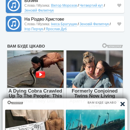
Богиня
Слова / Музика:
Віктор Морозов
/
Четвертий кут
/
Зеновій Филипчук
На Різдво Христове
Слова / Музика:
Інеса Братущик
/
Зеновій Филипчук
/
Ігор Перчук
/
Ярослав Дуб