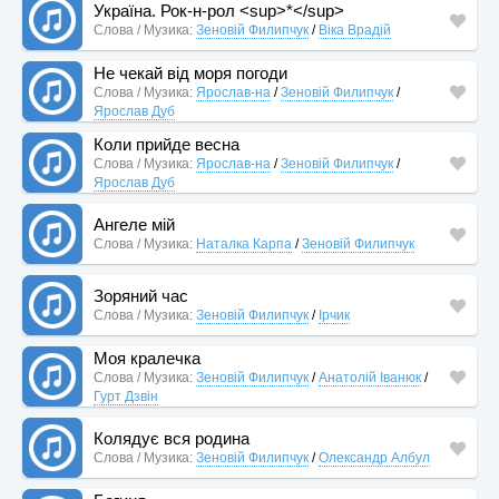
Україна. Рок-н-рол <sup>*</sup>
Слова / Музика:
Зеновій Филипчук
/
Віка Врадій
Не чекай від моря погоди
Слова / Музика:
Ярослав-на
/
Зеновій Филипчук
/
Ярослав Дуб
Коли прийде весна
Слова / Музика:
Ярослав-на
/
Зеновій Филипчук
/
Ярослав Дуб
Ангеле мій
Слова / Музика:
Наталка Карпа
/
Зеновій Филипчук
Зоряний час
Слова / Музика:
Зеновій Филипчук
/
Ірчик
Моя кралечка
Слова / Музика:
Зеновій Филипчук
/
Анатолій Іванюк
/
Гурт Дзвін
Колядує вся родина
Слова / Музика:
Зеновій Филипчук
/
Олександр Албул