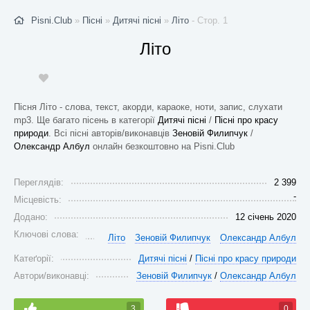
Pisni.Club
»
Пісні
»
Дитячі пісні
»
Літо
- Стор. 1
Літо
Пісня Літо - слова, текст, акорди, караоке, ноти, запис, слухати
mp3. Ще багато пісень в категорії
Дитячі пісні
/
Пісні про красу
природи
. Всі пісні авторів/виконавців
Зеновій Филипчук
/
Олександр Албул
онлайн безкоштовно на Pisni.Club
Переглядів:
2 399
-
Місцевість:
Додано:
12 січень 2020
Ключові слова:
Літо
Зеновій Филипчук
Олександр Албул
Катеґорії:
Дитячі пісні
/
Пісні про красу природи
Автори/виконавці:
Зеновій Филипчук
/
Олександр Албул
3
0