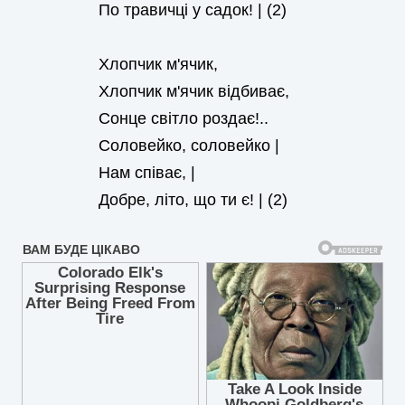
По травичці у садок! | (2)
Хлопчик м'ячик,
Хлопчик м'ячик відбиває,
Сонце світло роздає!..
Соловейко, соловейко |
Нам співає, |
Добре, літо, що ти є! | (2)