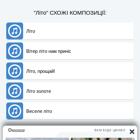
"Літо" СХОЖІ КОМПОЗИЦІЇ:
Літо
Вітер літо нам приніс
Літо, прощай!
Літо золоте
Веселе літо
Коментарi:
Вiдгуки та враження вiд пiснi (0)