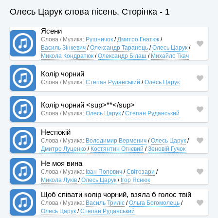
Олесь Царук слова пісень. Сторінка - 1
Ясени
Слова / Музика:
Рушничок
/
Дмитро Гнатюк
/
Василь Зінкевич
/
Олександр Таранець
/
Олесь Царук
/
Микола Кондратюк
/
Олександр Білаш
/
Михайло Ткач
Колір чорний
Слова / Музика:
Степан Руданський
/
Олесь Царук
Колір чорний <sup>**</sup>
Слова / Музика:
Олесь Царук
/
Степан Руданський
Неспокій
Слова / Музика:
Володимир Верменич
/
Олесь Царук
/
Дмитро Луценко
/
Костянтин Огнєвий
/
Зеновій Гучок
Не моя вина
Слова / Музика:
Іван Попович
/
Світозари
/
Микола Луків
/
Олесь Царук
/
Ігор Яснюк
Щоб співати колір чорний, взяла б голос твій
Слова / Музика:
Василь Триліс
/
Ольга Богомолець
/
Олесь Царук
/
Степан Руданський