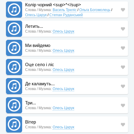
Колір чорний <sup>*</sup>
Слова / Музика:
Василь Триліс
/
Ольга Богомолець
/
Олесь Царук
/
Степан Руданський
Летить...
Слова / Музика:
Олесь Царук
Ми вийдемо
Слова / Музика:
Олесь Царук
Оце село і ліс
Слова / Музика:
Олесь Царук
Де каламуть...
Слова / Музика:
Олесь Царук
Три...
Слова / Музика:
Олесь Царук
Вітер
Слова / Музика:
Олесь Царук