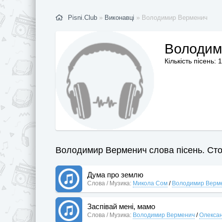
Pisni.Club
»
Виконавці
» Володимир Верменич
Володим
Кількість пісень: 
Володимир Верменич слова пісень. Стор
Дума про землю
Слова / Музика:
Микола Сом
/
Володимир Верм
Заспівай мені, мамо
Слова / Музика:
Володимир Верменич
/
Олексан