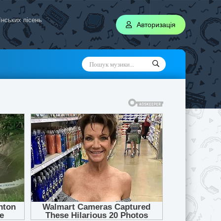
аїнських пісень
Авторизація