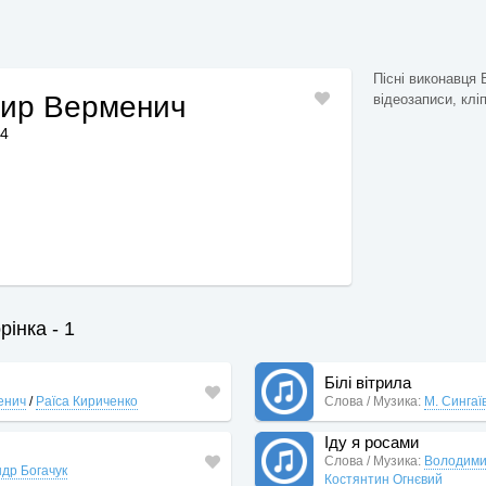
Пісні виконавця
ир Верменич
відеозаписи, клі
14
інка - 1
Білі вітрила
енич
/
Раїса Кириченко
Слова / Музика:
М. Сингаї
Іду я росами
Слова / Музика:
Володими
др Богачук
Костянтин Огнєвий