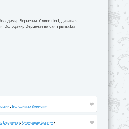
 Володимир Верменич. Слова пісні, дивитися
пи, Володимир Верменич на сайті pisni.club
вський
/
Володимир Верменич
р Верменич
/
Олександр Богачук
/