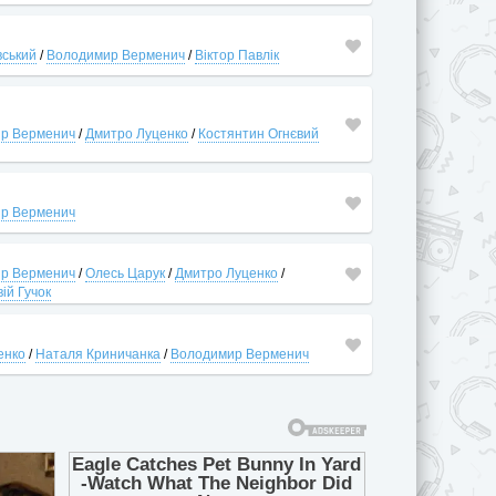
вський
/
Володимир Верменич
/
Віктор Павлік
р Верменич
/
Дмитро Луценко
/
Костянтин Огнєвий
р Верменич
р Верменич
/
Олесь Царук
/
Дмитро Луценко
/
ій Гучок
енко
/
Наталя Криничанка
/
Володимир Верменич