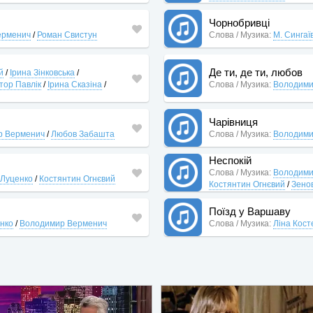
Чорнобривці
ерменич
/
Роман Свистун
Слова / Музика:
М. Сингаї
Де ти, де ти, любов
й
/
Ірина Зінковська
/
ктор Павлік
/
Ірина Сказіна
/
Слова / Музика:
Володими
Чарівниця
р Верменич
/
Любов Забашта
Слова / Музика:
Володими
Неспокій
Слова / Музика:
Володими
 Луценко
/
Костянтин Огнєвий
Костянтин Огнєвий
/
Зенов
Поїзд у Варшаву
енко
/
Володимир Верменич
Слова / Музика:
Ліна Кост