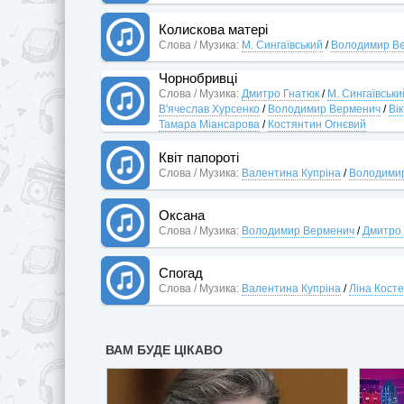
Колискова матері
Слова / Музика:
М. Сингаївський
/
Володимир В
Чорнобривці
Слова / Музика:
Дмитро Гнатюк
/
М. Сингаївськи
В'ячеслав Хурсенко
/
Володимир Верменич
/
Ві
Тамара Міансарова
/
Костянтин Огнєвий
Квіт папороті
Слова / Музика:
Валентина Купріна
/
Володими
Оксана
Слова / Музика:
Володимир Верменич
/
Дмитро
Спогад
Слова / Музика:
Валентина Купріна
/
Ліна Кост