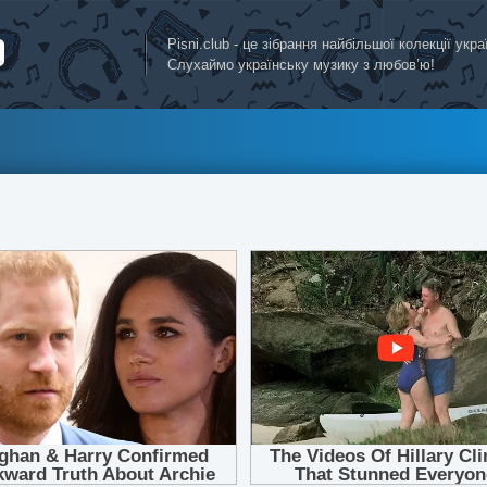
Pisni.club - це зібрання найбільшої колекції укр
Слухаймо українську музику з любов’ю!