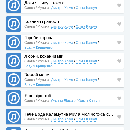
Доки я живу - кохаю
Слова / Музика:
Дмитро Хома
/
Ольга Кашул
Кохання і радості
Слова / Музика:
Дмитро Хома
/
Ольга Кашул
Горобині грона
Слова / Музика:
Дмитро Хома
/
Ольга Кашул
/
Вадим Крищенко
Любий, коханий мій
Слова / Музика:
Дмитро Хома
/
Ольга Кашул
/
Вадим Крищенко
Згадай мене
Слова / Музика:
Дмитро Хома
/
Ольга Кашул
/
Вадим Крищенко
Я не вірю тобі
Слова / Музика:
Оксана Білозір
/
Ольга Кашул
Тече Вода Каламутна Мила Моя чого-сь смутна
Слова / Музика:
Дмитро Хома
/
Ольга Кашул