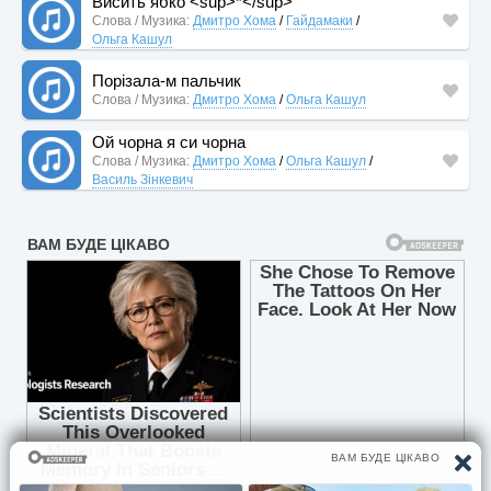
Висить ябко <sup>*</sup>
Слова / Музика:
Дмитро Хома
/
Гайдамаки
/
Ольга Кашул
Порізала-м пальчик
Слова / Музика:
Дмитро Хома
/
Ольга Кашул
Ой чорна я си чорна
Слова / Музика:
Дмитро Хома
/
Ольга Кашул
/
Василь Зінкевич