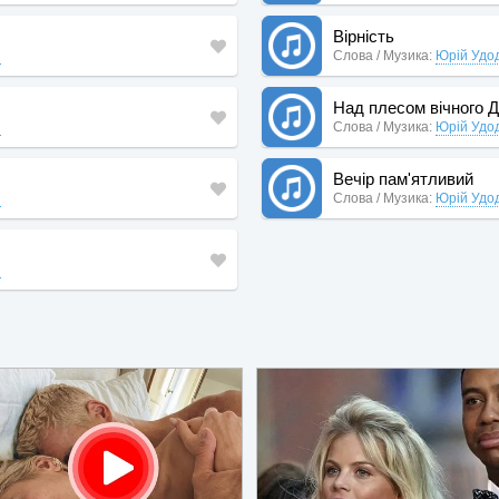
Вірність
й
Слова / Музика:
Юрій Удо
Над плесом вічного Д
й
Слова / Музика:
Юрій Удо
Вечір пам'ятливий
й
Слова / Музика:
Юрій Удо
й