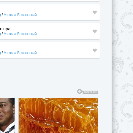
д
/
Микола Вітковський
ніпра
д
/
Микола Вітковський
д
/
Микола Вітковський