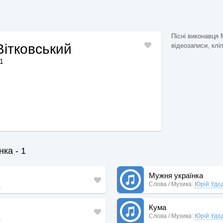
Пісні виконавця 
ітковський
відеозаписи, кліп
11
нка - 1
Мужня українка
й
Слова / Музика:
Юрій Удо
Кума
й
Слова / Музика:
Юрій Удо