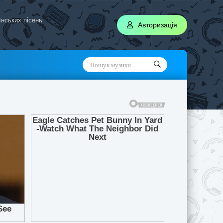
аїнських пісень
Авторизація