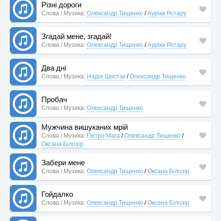
Різні дороги
Слова / Музика:
Олександр Тищенко
/
Ауріка Ротару
Згадай мене, згадай!
Слова / Музика:
Олександр Тищенко
/
Ауріка Ротару
Два дні
Слова / Музика:
Надія Шестак
/
Олександр Тищенко
Пробач
Слова / Музика:
Олександр Тищенко
Мужчина вишуканих мрій
Слова / Музика:
Петро Мага
/
Олександр Тищенко
/
Оксана Білозір
Забери мене
Слова / Музика:
Олександр Тищенко
/
Оксана Білозір
Гойдалко
Слова / Музика:
Олександр Тищенко
/
Оксана Білозір