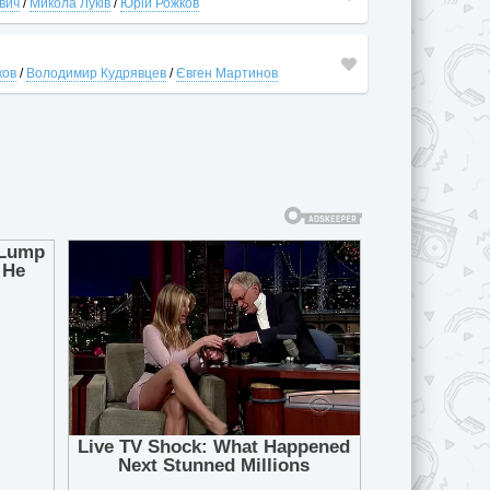
вич
/
Микола Луків
/
Юрій Рожков
ков
/
Володимир Кудрявцев
/
Євген Мартинов