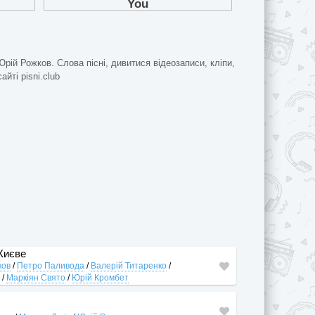
Юрій Рожков. Слова пісні, дивитися відеозаписи, кліпи,
йті pisni.club
 Києве
ков
/
Петро Паливода
/
Валерій Титаренко
/
о
/
Маркіян Свято
/
Юрій Кромбет