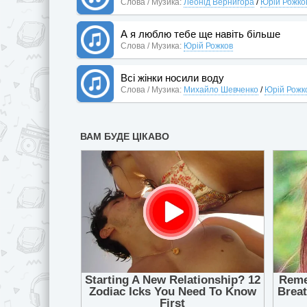
Слова / Музика:
Леонід Вернигора
/
Юрій Рожко
А я люблю тебе ще навіть більше
Слова / Музика:
Юрій Рожков
Всі жінки носили воду
Слова / Музика:
Михайло Шевченко
/
Юрій Рожк