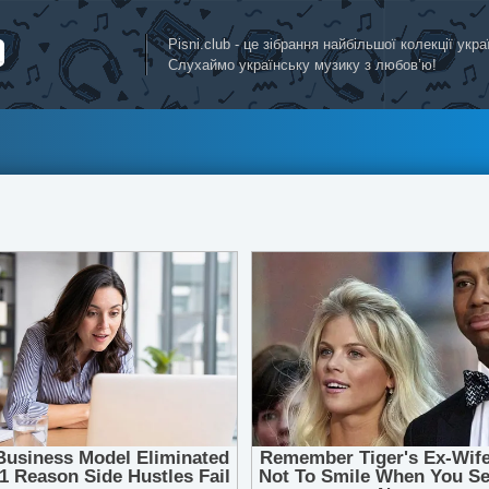
Pisni.club - це зібрання найбільшої колекції укр
Слухаймо українську музику з любов’ю!