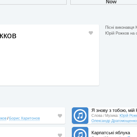
Пісні виконавця 
жков
Юрій Рожков на са
Я знову з тобою, мій
Слова / Музика:
Юрій Рож
жков
/
Борис Харитонов
Олександр Драгомощенк
Карпатські яблука