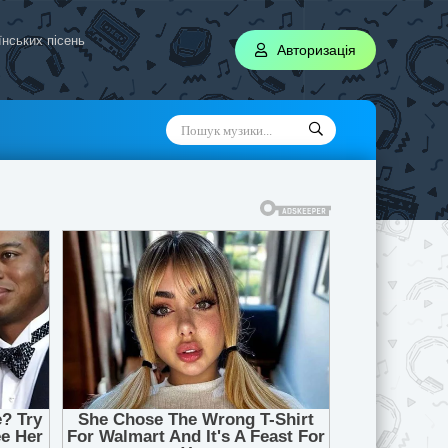
аїнських пісень
Авторизація