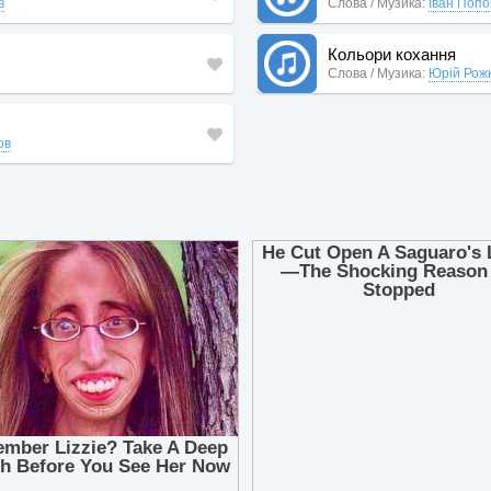
в
Слова / Музика:
Іван Попо
Кольори кохання
Слова / Музика:
Юрій Рож
ов