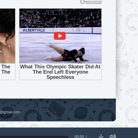
pl@gmail.com
00:00
…