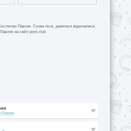
Костянтин Павляк. Слова пісні, дивитися відеозаписи,
Павляк на сайті pisni.club
чки
н Павляк