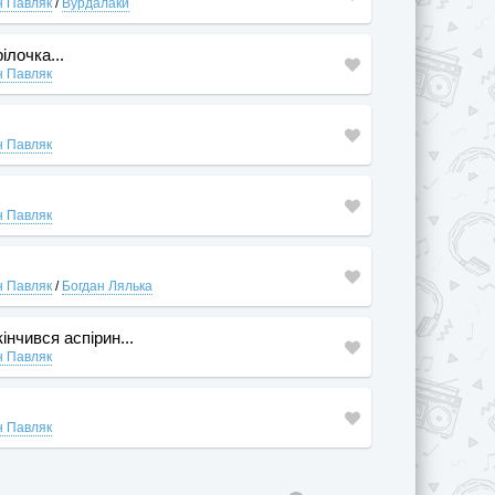
н Павляк
/
Вурдалаки
ілочка...
н Павляк
н Павляк
н Павляк
н Павляк
/
Богдан Лялька
інчився аспірин...
н Павляк
н Павляк