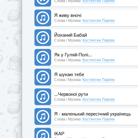
Слова / Музика:
Костянтин Павляк
Я живу вночі
Слова / Музика:
Костянтин Павляк
Йоханий Бабай
Слова / Музика:
Костянтин Павляк
Як у Гуляй-Полі...
Слова / Музика:
Костянтин Павляк
Я шукаю тебе
Слова / Музика:
Костянтин Павляк
...Червоної рути
Слова / Музика:
Костянтин Павляк
Я - маленький пересічний українець
Слова / Музика:
Костянтин Павляк
ІКАР