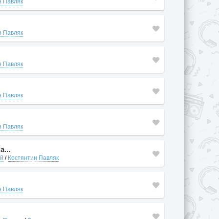
н Павляк
н Павляк
н Павляк
н Павляк
н Павляк
...
ей
/
Костянтин Павляк
н Павляк