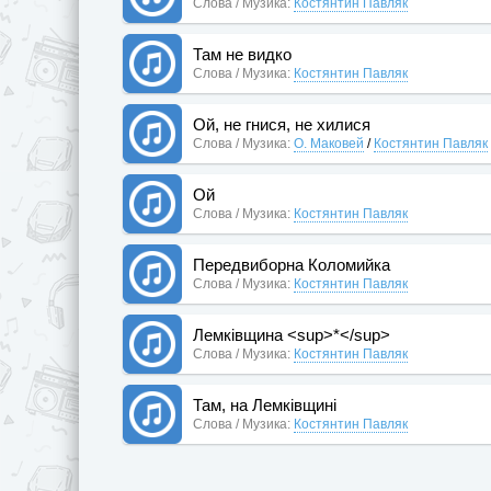
Слова / Музика:
Костянтин Павляк
Там не видко
Слова / Музика:
Костянтин Павляк
Ой, не гнися, не хилися
Слова / Музика:
О. Маковей
/
Костянтин Павляк
Ой
Слова / Музика:
Костянтин Павляк
Передвиборна Коломийка
Слова / Музика:
Костянтин Павляк
Лемківщина <sup>*</sup>
Слова / Музика:
Костянтин Павляк
Там, на Лемківщині
Слова / Музика:
Костянтин Павляк