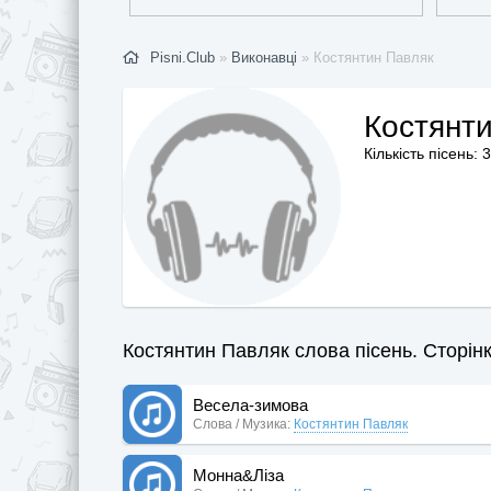
Pisni.Club
»
Виконавці
» Костянтин Павляк
Костянт
Кількість пісень: 
Костянтин Павляк слова пісень. Сторінк
Весела-зимова
Слова / Музика:
Костянтин Павляк
Монна&Ліза