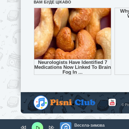
© Pi
Весела-зимова