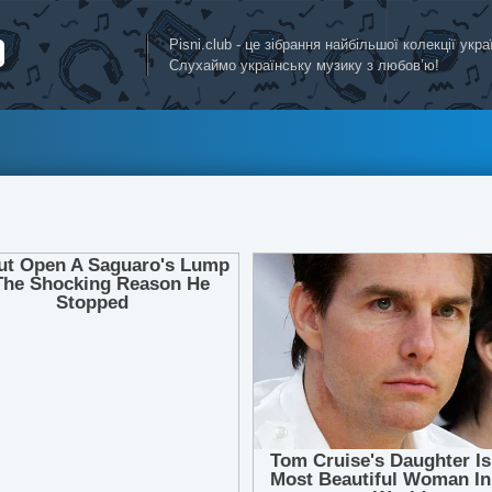
Pisni.club - це зібрання найбільшої колекції укр
Слухаймо українську музику з любов’ю!