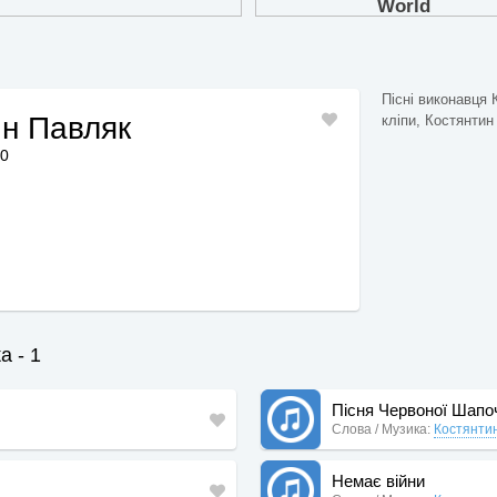
Пісні виконавця 
ин Павляк
кліпи, Костянтин 
30
а - 1
Пісня Червоної Шапо
Слова / Музика:
Костянти
Немає війни