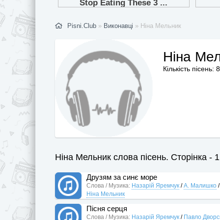
Pisni.Club
»
Виконавці
» Ніна Мельник
Ніна Ме
Кількість пісень: 8
Ніна Мельник слова пісень. Сторінка - 1
Друзям за синє море
Слова / Музика:
Назарій Яремчук
/
А. Малишко
Ніна Мельник
Пісня серця
Слова / Музика:
Назарій Яремчук
/
Павло Дворс