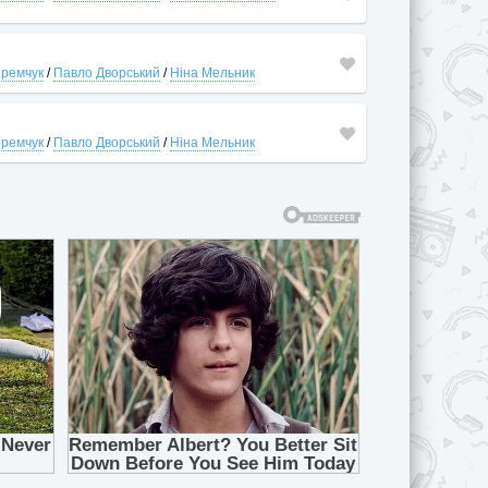
Яремчук
/
Павло Дворський
/
Ніна Мельник
Яремчук
/
Павло Дворський
/
Ніна Мельник