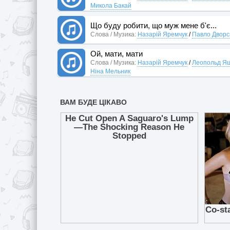
Микола Бакай
Що буду робити, що муж мене б'є...
Слова / Музика:
Назарій Яремчук
/
Павло Дворс
Ой, мати, мати
Слова / Музика:
Назарій Яремчук
/
Леопольд Я
Ніна Мельник