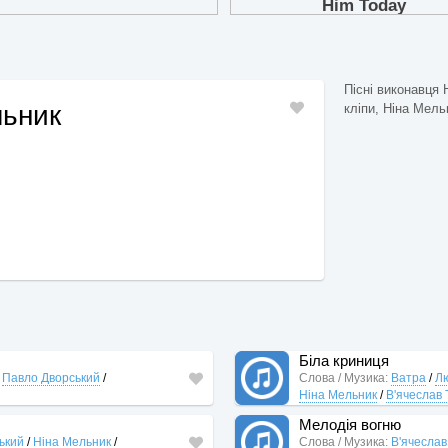
Пісні виконавця 
льник
кліпи, Ніна Мельн
Біла криниця
/
Павло Дворський
/
Слова / Музика:
Ватра
/
Лю
Ніна Мельник
/
В'ячеслав 
Мелодія вогню
ький
/
Ніна Мельник
/
Слова / Музика:
В'ячеслав