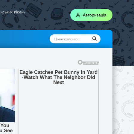
аїнських пісень
Авторизація