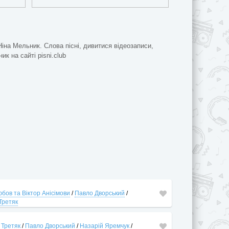
Ніна Мельник. Слова пісні, дивитися відеозаписи,
ик на сайті pisni.club
бов та Віктор Анісімови
/
Павло Дворський
/
Третяк
 Третяк
/
Павло Дворський
/
Назарій Яремчук
/