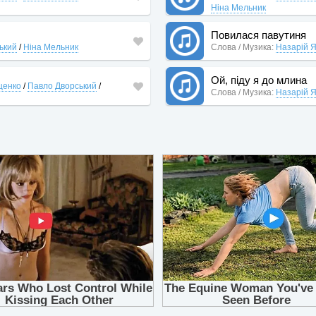
Ніна Мельник
Повилася павутиня
ький
/
Ніна Мельник
Слова / Музика:
Назарій 
Ой, піду я до млина
щенко
/
Павло Дворський
/
Слова / Музика:
Назарій 