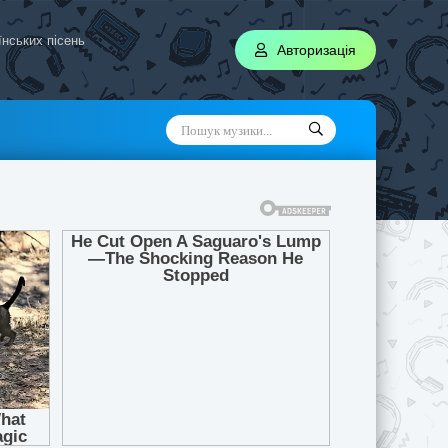
аїнських пісень
Авторизація