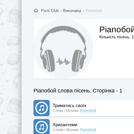
Pisni.Club
»
Виконавці
» Pianoбой
Pianoбо
Кількість пісень: 
Pianoбой слова пісень. Сторінка - 1
Триматись своїх
Слова / Музика:
Pianoбой
Хризантеми
Слова / Музика:
Pianoбой