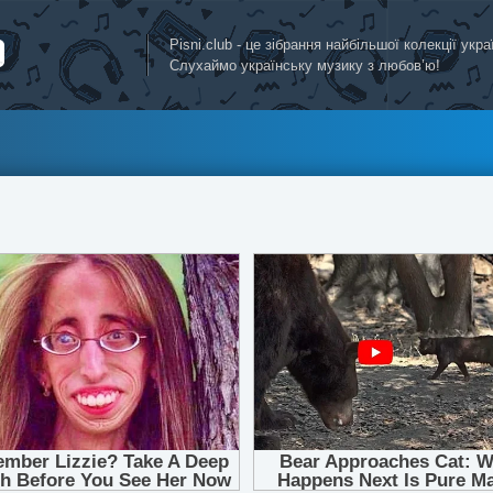
Pisni.club - це зібрання найбільшої колекції укр
Слухаймо українську музику з любов’ю!