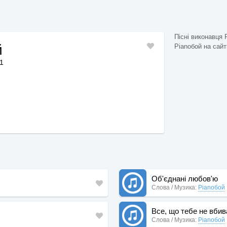
Пісні виконавця 
й
Pianoбой на сайті
11
Об'єднані любов'ю
Слова / Музика:
Pianoбой
Все, що тебе не вбив
Слова / Музика:
Pianoбой