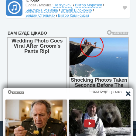
Слова / Музика:
Не журись!
/
Віктор Морозов
/
Бандурна Розмова
/
Віталій Білоножко
/
Богдан Стельмах
/
Віктор Камінський
© Pisni.Club 2020 - 2026 З будь-яких питань звертайтесь на