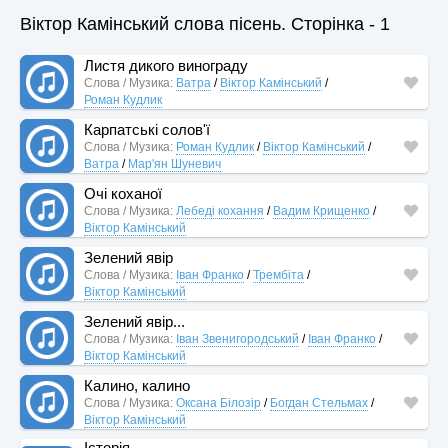
Віктор Камінський слова пісень. Сторінка - 1
Листя дикого винограду
Слова / Музика:
Ватра
/
Віктор Камінський
/
Роман Кудлик
Карпатські солов'ї
Слова / Музика:
Роман Кудлик
/
Віктор Камінський
/
Ватра
/
Мар'ян Шуневич
Очі коханої
Слова / Музика:
Лебеді кохання
/
Вадим Крищенко
/
Віктор Камінський
Зелений явір
Слова / Музика:
Іван Франко
/
Трембіта
/
Віктор Камінський
Зелений явір...
Слова / Музика:
Іван Звенигородський
/
Іван Франко
/
Віктор Камінський
Калино, калино
Слова / Музика:
Оксана Білозір
/
Богдан Стельмах
/
Віктор Камінський
Історія