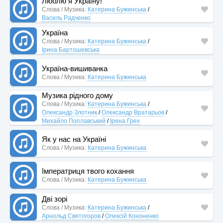
Люблю я Україну!
Слова / Музика:
Катерина Бужинська
/
Василь Радченко
Україна
Слова / Музика:
Катерина Бужинська
/
Ірина Бартошевська
Україна-вишиванка
Слова / Музика:
Катерина Бужинська
Музика рідного дому
Слова / Музика:
Катерина Бужинська
/
Олександр Злотник
/
Олександр Вратарьов
/
Михайло Поплавський
/
Ірена Грех
Як у нас на Україні
Слова / Музика:
Катерина Бужинська
Імператриця твого кохання
Слова / Музика:
Катерина Бужинська
Дві зорі
Слова / Музика:
Катерина Бужинська
/
Арнольд Святогоров
/
Олексій Кононенко