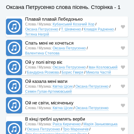
Оксана Петрусенко слова пісень. Сторінка - 1
Плавай плавай Лебедонько
Слова / Музика:
Кубанський Козачий Хор
/
Оксана Петрусенко
/
Т. Шевченко
/
Клавдія Радченко
/
Тетяна Негрій
Спать мені не хочеться
Слова / Музика:
Оксана Петрусенко
/
Валентина Степова
Ой у полі вітер віє
Слова / Музика:
Оксана Петрусенко
/
Іван Козловський
/
Бандурна Розмова
/
Борис Гмиря
/
Микола Частій
Ой казала мені мати
Слова / Музика:
Квітка Цісик
/
Оксана Петрусенко
/
Семен Гулак-Артемовський
Ой не світи, місяченьку
Слова / Музика:
Квітка Цісик
/
Оксана Петрусенко
В кінці греблі шумлять верби
Слова / Музика:
Раїса Кириченко
/
Марія Заньковецька
/
Оксана Петрусенко
/
Тріо Мареничів
/