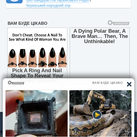
Тріо бандуристок Українського Радіо
/
Черкаський народний хор
© Pisni.Club 2020 - 2026 З будь-яких питань звертайтесь на
пошту
your.feedback.tpl@gmail.com