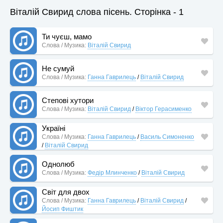
Віталій Свирид слова пісень. Сторінка - 1
Ти чуєш, мамо
Слова / Музика:
Віталій Свирид
Не сумуй
Слова / Музика:
Ганна Гаврилець
/
Віталій Свирид
Степові хутори
Слова / Музика:
Віталій Свирид
/
Віктор Герасименко
Україні
Слова / Музика:
Ганна Гаврилець
/
Василь Симоненко
/
Віталій Свирид
Однолюб
Слова / Музика:
Федір Млинченко
/
Віталій Свирид
Світ для двох
Слова / Музика:
Ганна Гаврилець
/
Віталій Свирид
/
Йосип Фиштик