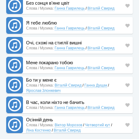
Без сонця в'яне цвіт
Слова / Музика:
Ганна Гаврилець
/
Віталій Свирид
Я тебе люблю
Слова / Музика:
Ганна Гаврилець
/
Віталій Свирид
Очі, схожі на стиглії вишні
Слова / Музика:
Ганна Гаврилець
/
Віталій Свирид
Мене покарано тобою
Слова / Музика:
Ганна Гаврилець
/
Віталій Свирид
Бо ти у мене є
Слова / Музика:
Віталій Свирид
/
Ганна Дущак
/
Ярослав Злонкевич
В час, коли ніхто не бачить
Слова / Музика:
Ганна Гаврилець
/
Віталій Свирид
Осінній день
Слова / Музика:
Віктор Морозов
/
Четвертий кут
/
Ліна Костенко
/
Віталій Свирид