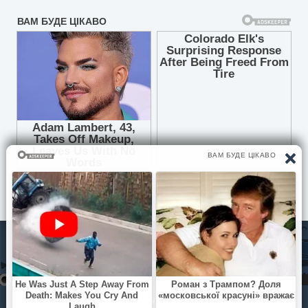
© Pisni.Club 2020 - 2026 З будь-яких питань звертайтесь на
пошту
your.feedback.tpl@gmail.com
Ти чуєш, мамо