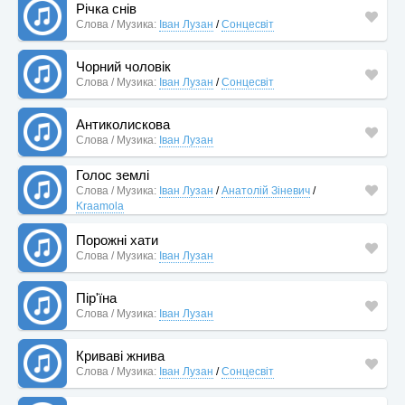
Річка снів
Слова / Музика:
Іван Лузан
/
Сонцесвіт
Чорний чоловік
Слова / Музика:
Іван Лузан
/
Сонцесвіт
Антиколискова
Слова / Музика:
Іван Лузан
Голос землі
Слова / Музика:
Іван Лузан
/
Анатолій Зіневич
/
Kraamola
Порожні хати
Слова / Музика:
Іван Лузан
Пір'їна
Слова / Музика:
Іван Лузан
Криваві жнива
Слова / Музика:
Іван Лузан
/
Сонцесвіт