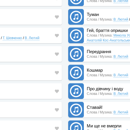
Слова / Музика:
В. Лютий
Туман
Слова / Музика:
В. Лютий
Гей, браття опришки
Слова / Музика:
Микола У
/
Т. Шевченко
/
В. Лютий
Анатолій Кос-Анатольськ
Передрання
Слова / Музика:
В. Лютий
Кошмар
Слова / Музика:
В. Лютий
Про дівчину і воду
Слова / Музика:
В. Лютий
Ставай!
Слова / Музика:
В. Лютий
Ми ще не вмерли