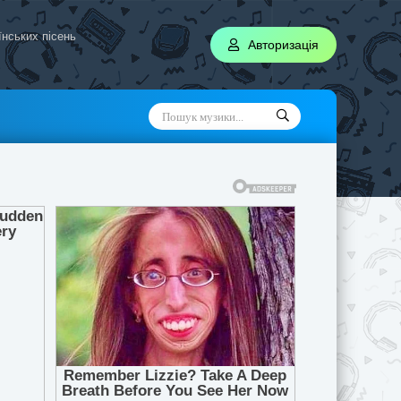
аїнських пісень
Авторизація