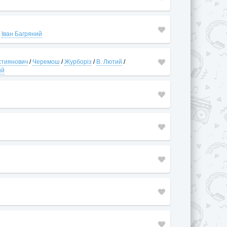
/
Іван Багряний
стиянович
/
Черемош
/
Журборіз
/
В. Лютий
/
ий