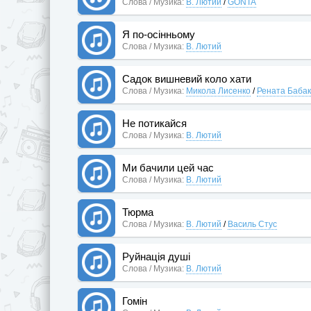
Слова / Музика:
В. Лютий
/
GONTA
Я по-осінньому
Слова / Музика:
В. Лютий
Садок вишневий коло хати
Слова / Музика:
Микола Лисенко
/
Рената Бабак
Не потикайся
Слова / Музика:
В. Лютий
Ми бачили цей час
Слова / Музика:
В. Лютий
Тюрма
Слова / Музика:
В. Лютий
/
Василь Стус
Руйнація душі
Слова / Музика:
В. Лютий
Гомін