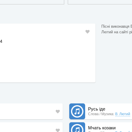
Пісні виконавця 
й
Лютий на сайті pi
44
Русь іде
Слова / Музика:
В. Лютий
Мчать козаки