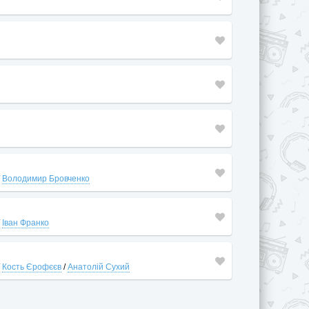
/
Володимир Бровченко
/
Іван Франко
/
Кость Єрофєєв
/
Анатолій Сухий