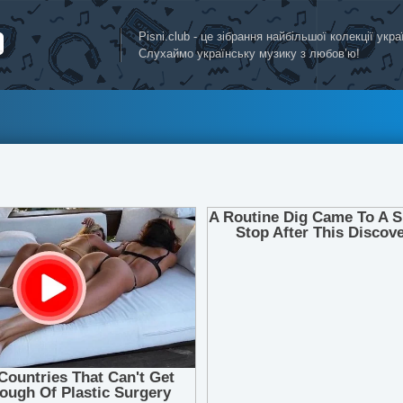
Pisni.club - це зібрання найбільшої колекції укр
Слухаймо українську музику з любов’ю!