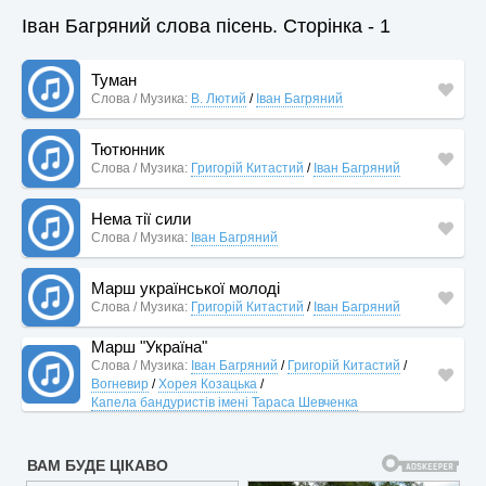
Іван Багряний слова пісень. Сторінка - 1
Туман
Слова / Музика:
В. Лютий
/
Іван Багряний
Тютюнник
Слова / Музика:
Григорій Китастий
/
Іван Багряний
Нема тії сили
Слова / Музика:
Іван Багряний
Марш української молоді
Слова / Музика:
Григорій Китастий
/
Іван Багряний
Марш "Україна"
Слова / Музика:
Іван Багряний
/
Григорій Китастий
/
Вогневир
/
Хорея Козацька
/
Капела бандуристів імені Тараса Шевченка