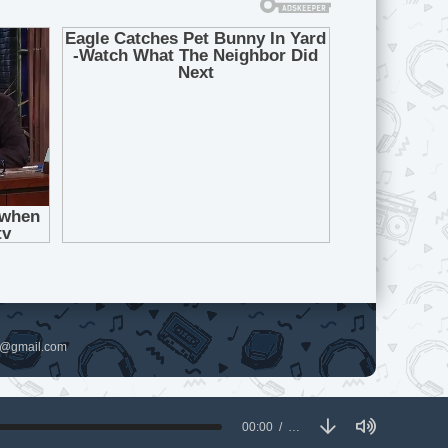
pl@gmail.com
00:00
…