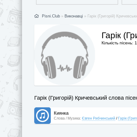
Pisni.Club
»
Виконавці
» Гарік (Григорій) Кричевськ
Гарік (Г
Кількість пісень: 1
Гарік (Григорій) Кричевський слова пісен
Киянка
Слова / Музика:
Євген Рибчинський
/
Гарік (Гри