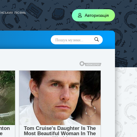
аїнських пісень
Авторизація