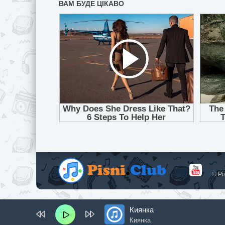
© Pi
Киянка
Киянка