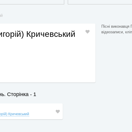
ий
Пісні виконавця 
ригорій) Кричевський
відеозаписи, кліп
ь. Сторінка - 1
горій) Кричевський