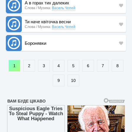
А в горах тих далеких
Слова / Музика:
Василь Чопей
Ти наче квіточка весни
Слова / Музика:
Василь Чопей
Боронявки
1
2
3
4
5
6
7
8
9
10