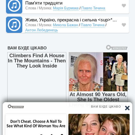
Пам’яти тридцяти
Слова / Музика:
Марія Бурмака
/
Павло Тичина
Живи, Україно, прекрасна і сильна <sup>*</sup>
Слова / Музика:
Микола Бажан
/
Павло Тичина
/
Антон Лебединець