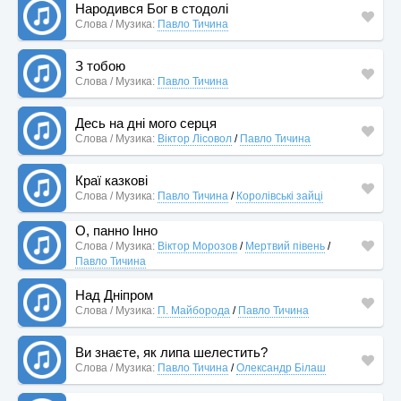
Народився Бог в стодолі
Слова / Музика:
Павло Тичина
З тобою
Слова / Музика:
Павло Тичина
Десь на дні мого серця
Слова / Музика:
Віктор Лісовол
/
Павло Тичина
Краї казкові
Слова / Музика:
Павло Тичина
/
Королівські зайці
О, панно Інно
Слова / Музика:
Віктор Морозов
/
Мертвий півень
/
Павло Тичина
Над Дніпром
Слова / Музика:
П. Майборода
/
Павло Тичина
Ви знаєте, як липа шелестить?
Слова / Музика:
Павло Тичина
/
Олександр Білаш