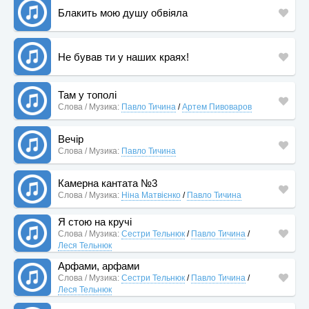
Блакить мою душу обвіяла
Не бував ти у наших краях!
Там у тополі
Слова / Музика:
Павло Тичина
/
Артем Пивоваров
Вечір
Слова / Музика:
Павло Тичина
Камерна кантата №3
Слова / Музика:
Ніна Матвієнко
/
Павло Тичина
Я стою на кручі
Слова / Музика:
Сестри Тельнюк
/
Павло Тичина
/
Леся Тельнюк
Арфами, арфами
Слова / Музика:
Сестри Тельнюк
/
Павло Тичина
/
Леся Тельнюк