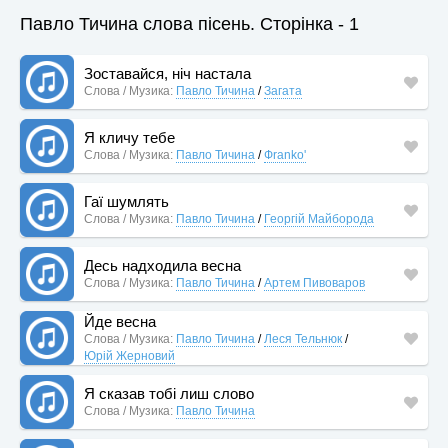
Павло Тичина слова пісень. Сторінка - 1
Зоставайся, ніч настала
Слова / Музика:
Павло Тичина
/
Загата
Я кличу тебе
Слова / Музика:
Павло Тичина
/
Фranko'
Гаї шумлять
Слова / Музика:
Павло Тичина
/
Георгій Майборода
Десь надходила весна
Слова / Музика:
Павло Тичина
/
Артем Пивоваров
Йде весна
Слова / Музика:
Павло Тичина
/
Леся Тельнюк
/
Юрій Жерновий
Я сказав тобі лиш слово
Слова / Музика:
Павло Тичина