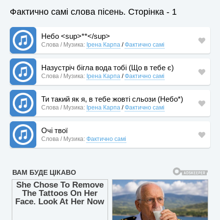
Фактично самі слова пісень. Сторінка - 1
Небо <sup>**</sup>
Слова / Музика:
Ірена Карпа
/
Фактично самі
Назустрiч бiгла вода тобi (Що в тебе є)
Слова / Музика:
Ірена Карпа
/
Фактично самі
Ти такий як я, в тебе жовті сльози (Небо*)
Слова / Музика:
Ірена Карпа
/
Фактично самі
Очі твої
Слова / Музика:
Фактично самі