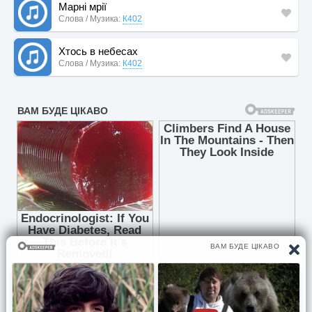
Марні мрії
Слова / Музика:
К402
Хтось в небесах
Слова / Музика:
К402