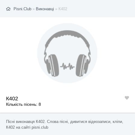
Pisni.Club
»
Виконавці
» К402
К402
Кількість пісень: 8
Пісні виконавця К402. Слова пісні, дивитися відеозаписи, кліпи,
К402 на сайті pisni.club